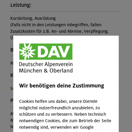
Leistung:
Kursleitung, Ausrüstung
(Falls nicht in den Leistungen inbegriffen, fallen
Zusatzkosten für z.B. An- und Abreise, Verpflegung,
Übernachtung oder Skipass an.)
Buchungscode:
MUC-26-1203
Kontakt Veranstalter:
Wir benötigen deine Zustimmung
Sektion München
Preise:
Cookies helfen uns dabei, unsere Dienste
möglichst nutzerfreundlich anzubieten, zu
Mitglieder:
12,00 €
schützen und zu verbessern. Neben technisch
Mitglieder anderer Sektion:
22,00 €
notwendigen Cookies, die zum Betrieb der Seite
Nichtmitglieder:
26,00 €
notwendig sind, verwenden wir Google