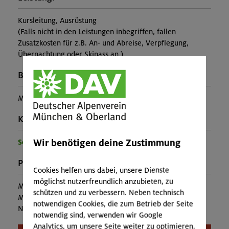
Kursleitung, Ausrüstung
(Falls nicht in den Leistungen inbegriffen, fallen
Zusatzkosten für z.B. An- und Abreise, Verpflegung,
Übernachtung oder Skipass an.)
Buchungscode:
MUC-26-1217
Kontakt Veranstalter:
Wir benötigen deine Zustimmung
Sektion München
Preise:
Cookies helfen uns dabei, unsere Dienste
möglichst nutzerfreundlich anzubieten, zu
Mitglieder:
30,00 €
schützen und zu verbessern. Neben technisch
Mitglieder anderer Sektion:
55,00 €
notwendigen Cookies, die zum Betrieb der Seite
Nichtmitglieder:
63,00 €
notwendig sind, verwenden wir Google
Analytics, um unsere Seite weiter zu optimieren.