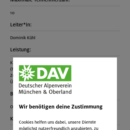
10
Leiter*in:
Dominik Kühl
Leistung:
Kursbetreuung
(Falls nicht in den Leistungen inbegriffen, fallen
Zusatzkosten für z.B. An- und Abreise, Verpflegung,
Übernachtung oder Skipass an.)
Buchungscode:
Wir benötigen deine Zustimmung
OL-25-1614
Kontakt Veranstalter:
Cookies helfen uns dabei, unsere Dienste
möglichst nutzerfreundlich anzubieten, zu