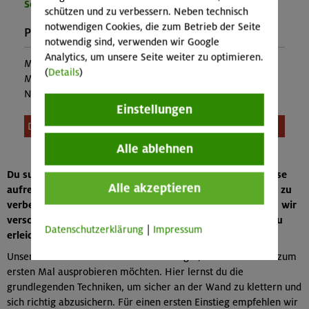
Sektion Oberland
schützen und zu verbessern. Neben technisch
notwendigen Cookies, die zum Betrieb der Seite
Preise:
notwendig sind, verwenden wir Google
Analytics, um unsere Seite weiter zu optimieren.
Mitglieder:
6,00 €
(
Details
)
Mitglieder anderer Sektion:
10,00 €
Nichtmitglieder:
14,00 €
Einstellungen
Diese Veranstaltung ist leider nicht mehr buchbar.
Alle ablehnen
Du suchst nach einem Kletterkurs in München, um in diese
Alle akzeptieren
aufregende Sportart einzusteigen oder deine Fähigkeiten zu
verbessern? Als Alpenverein München & Oberland bieten wir
verschiedene Kurse an, um den Einstieg in das Klettern zu
Datenschutzerklärung
|
Impressum
erleichtern oder deine Kenntnisse zu vertiefen.
Unsere Grundkurse sind ideal für Anfänger, die das Klettern zum
ersten Mal ausprobieren möchten. Hier lernst du die
grundlegenden Techniken, um sicher an der Wand zu klettern und
sich richtig abzusichern. Für einen ersten Einstieg empfehlen wir