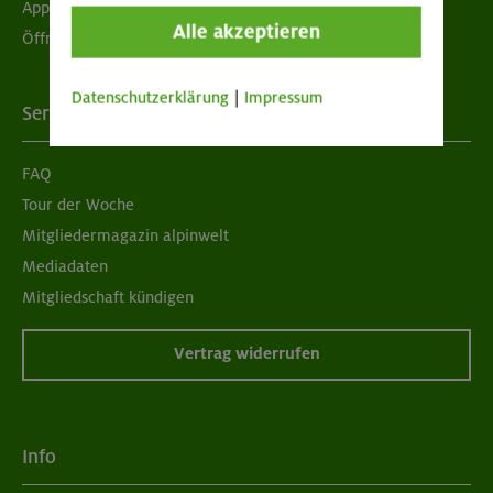
App "Mein DAV+"
Alle akzeptieren
Öffnungszeiten
Datenschutzerklärung
|
Impressum
Services
FAQ
Tour der Woche
Mitgliedermagazin alpinwelt
Mediadaten
Mitgliedschaft kündigen
Vertrag widerrufen
Info