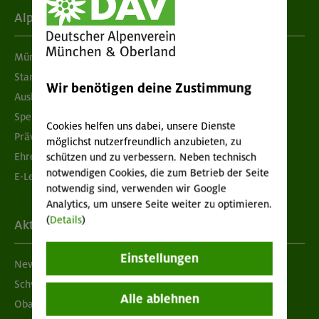
Alpenverein
München & Oberland
Standorte
Wir benötigen deine Zustimmung
Ausbildung & Jobs
Spenden
Cookies helfen uns dabei, unsere Dienste
Prävention sexualisierter Gewalt
möglichst nutzerfreundlich anzubieten, zu
Ehrenamtsbörse
schützen und zu verbessern. Neben technisch
notwendigen Cookies, die zum Betrieb der Seite
E-Learning
notwendig sind, verwenden wir Google
Analytics, um unsere Seite weiter zu optimieren.
(
Details
)
Aktuelles
Einstellungen
Newsletter
Schwarzes Brett
Alle ablehnen
Obacht geben!