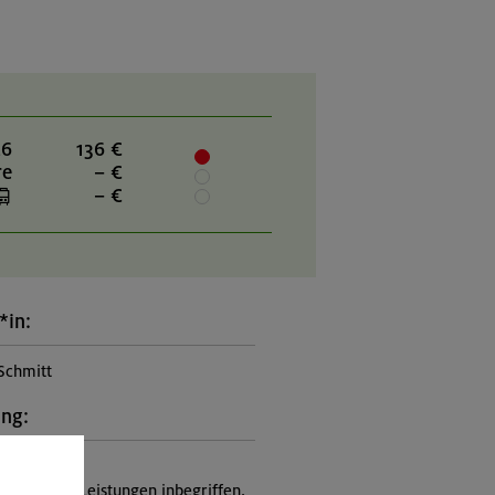
26
136 €
re
– €
– €
*in:
Schmitt
ung:
itung
nicht in den Leistungen inbegriffen,