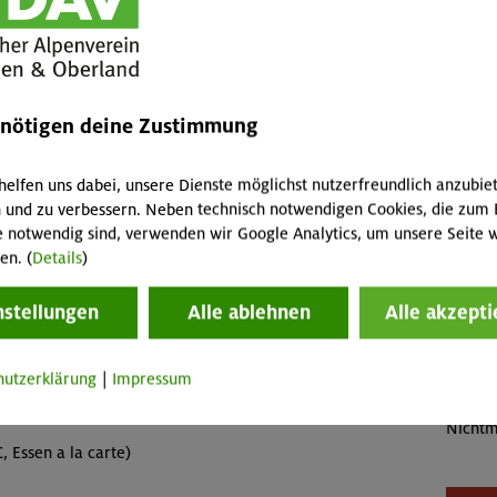
ervorhersage alles?“ (Theorie), Beobachtung des
fallen 
von Wetterlagen (Praxis), Wettervorhersage und Wetter
Abreis
n? (Praxis)
Skipass
Buch
enötigen deine Zustimmung
MUC-2
helfen uns dabei, unsere Dienste möglichst nutzerfreundlich anzubie
tiege.
Konta
 und zu verbessern. Neben technisch notwendigen Cookies, die zum 
etzungen:
e notwendig sind, verwenden wir Google Analytics, um unsere Seite w
tiege.
en. (
Details
)
Sekti
Preise
nstellungen
Alle ablehnen
Alle akzepti
Veranstaltung
Mitgli
hutzerklärung
|
Impressum
Mitgli
Sektion
Nichtm
 Essen a la carte)