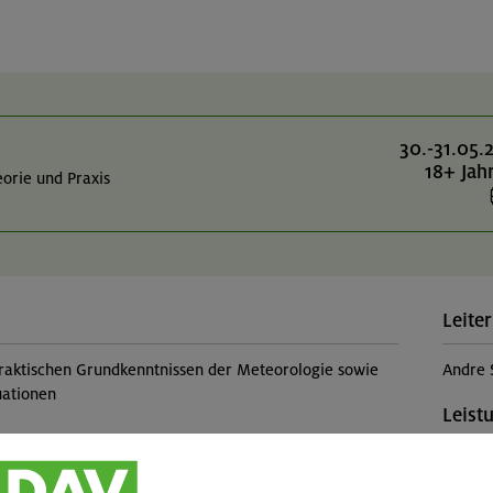
30.-31.05.
18+ Jah
orie und Praxis
Leiter
raktischen Grundkenntnissen der Meteorologie sowie
Andre 
uationen
Leist
Kursle
Theorie), typische Wetterlagen sowie ihre Merkmale
(Falls 