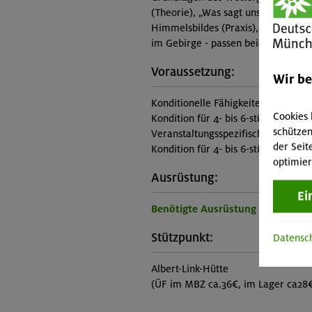
(Theorie), „Was sagt uns eine Wett
Himmelsbildes (Praxis), Erkennen 
im Gebirge - passen beide zusamme
Voraussetzung:
Wir b
Konditionelle Fähigkeiten:
Cookies 
Kondition für 4- bis 6-stündige Aufs
schützen
Veranstaltungsspezifische Vorauss
der Seit
Kondition für 4- bis 6-stündige Aufs
optimier
Ausrüstung:
Ei
Benötigte Ausrüstung für diese 
Stützpunkt:
Datensc
Albert-Link-Hütte
(ÜF im MBZ ca.36€, im Lager ca28€,