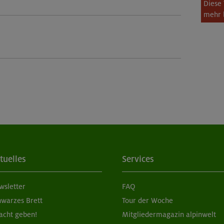
Diese 
mehr 
tuelles
Services
wsletter
FAQ
hwarzes Brett
Tour der Woche
acht geben!
Mitgliedermagazin alpinwelt