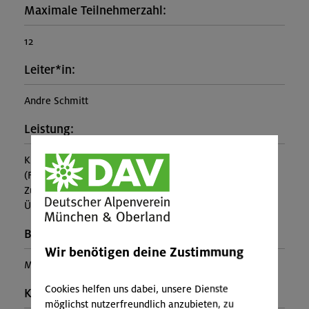
Maximale Teilnehmerzahl:
12
Leiter*in:
Andre Schmitt
Leistung:
Kursleitung
(Falls nicht in den Leistungen inbegriffen, fallen
Zusatzkosten für z.B. An- und Abreise, Verpflegung,
Übernachtung oder Skipass an.)
Buchungscode:
Wir benötigen deine Zustimmung
MUC-26-0524
Cookies helfen uns dabei, unsere Dienste
Kontakt Veranstalter:
möglichst nutzerfreundlich anzubieten, zu