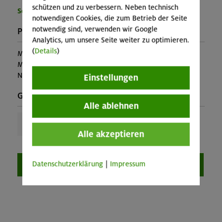
schützen und zu verbessern. Neben technisch
Sektion München
notwendigen Cookies, die zum Betrieb der Seite
notwendig sind, verwenden wir Google
Preise:
Analytics, um unsere Seite weiter zu optimieren.
(
Details
)
Mitglieder:
54,00 €
Mitglieder anderer Sektion:
78,00 €
Nichtmitglieder:
90,00 €
Einstellungen
Gewünschte Teilnehmerzahl:
Alle ablehnen
Alle akzeptieren
Buchen
Datenschutzerklärung
|
Impressum