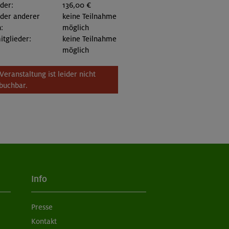
eder:
136,00 €
eder anderer
keine Teilnahme
:
möglich
itglieder:
keine Teilnahme
möglich
Veranstaltung ist leider nicht
buchbar.
Info
Presse
Kontakt