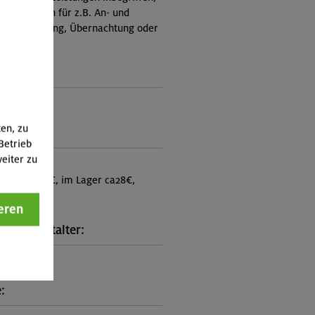
Zusatzkosten für z.B. An- und
e, Verpflegung, Übernachtung oder
 an.)
ungscode:
6-1078
ten, zu
punkt:
Betrieb
eiter zu
-Link-Hütte
 MBZ ca.36€, im Lager ca28€,
 la carte)
eren
kt Veranstalter:
on München
: