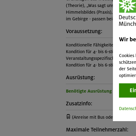
(Theorie), „Was sagt uns eine Wett
Himmelsbildes (Praxis), Erkennen 
im Gebirge - passen beide zusamme
Voraussetzung:
Wir b
Konditionelle Fähigkeiten:
Kondition für 4- bis 6-stündige Aufs
Cookies 
Veranstaltungsspezifische Vorauss
schützen
Kondition für 4- bis 6-stündige Aufs
der Seit
optimier
Ausrüstung:
Ei
Benötigte Ausrüstung für diese 
Zusatzinfo:
Datensc
(Anreise mit Bus oder Bahn)
Maximale Teilnehmerzahl: