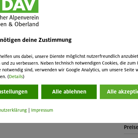
ervorhersage alles?“ (Theorie), Beobachtung des
fallen 
von Wetterlagen (Praxis), Wettervorhersage und Wetter
Abreis
n? (Praxis)
Skipass
Buch
enötigen deine Zustimmung
MUC-2
tiege.
helfen uns dabei, unsere Dienste möglichst nutzerfreundlich anzubie
Stütz
etzungen:
 und zu verbessern. Neben technisch notwendigen Cookies, die zum 
tiege.
e notwendig sind, verwenden wir Google Analytics, um unsere Seite w
Albert
en. (
Details
)
(ÜF im
Essen a
nstellungen
Alle ablehnen
Alle akzepti
Veranstaltung
Konta
hutzerklärung
|
Impressum
Sekti
Preise