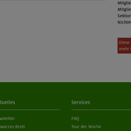
Mitgli
Mitgli
Sektion
Nichtm
Diese 
mehr 
tuelles
Services
wsletter
FAQ
hwarzes Brett
Tour der Woche