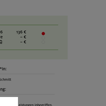
26
136 €
re
– €
– €
*in:
Schmitt
ung:
itung
nicht in den Leistungen inbegriffen,