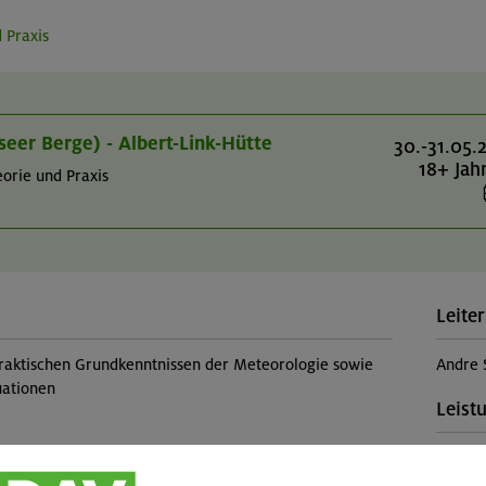
 Praxis
seer Berge) - Albert-Link-Hütte
30.-31.05.
18+ Jah
orie und Praxis
Leiter
raktischen Grundkenntnissen der Meteorologie sowie
Andre 
uationen
Leist
Kursle
Theorie), typische Wetterlagen sowie ihre Merkmale
(Falls 