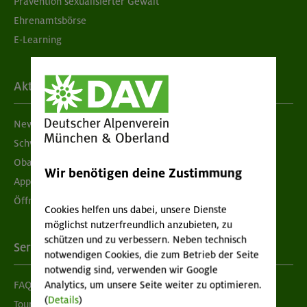
Prävention sexualisierter Gewalt
Ehrenamtsbörse
E-Learning
Aktuelles
Newsletter
Schwarzes Brett
Obacht geben!
Wir benötigen deine Zustimmung
App "Mein DAV+"
Öffnungszeiten
Cookies helfen uns dabei, unsere Dienste
möglichst nutzerfreundlich anzubieten, zu
schützen und zu verbessern. Neben technisch
Services
notwendigen Cookies, die zum Betrieb der Seite
notwendig sind, verwenden wir Google
FAQ
Analytics, um unsere Seite weiter zu optimieren.
(
Details
)
Tour der Woche