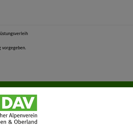
üstungsverleih
ng vorgegeben.
tuelles
Services
wsletter
FAQ
hwarzes Brett
Tour der Woche