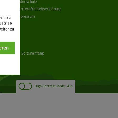
Datenschutz
Barrierefreiheitserklärung
Impressum
ten, zu
Betrieb
eiter zu
eren
Seitenanfang
High Contrast Mode:
Aus