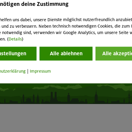
acht geben!
Mitgliedermagazin alpinwelt
enötigen deine Zustimmung
p "Mein DAV+"
Mediadaten
fnungszeiten
Mitgliedschaft kündigen
helfen uns dabei, unsere Dienste möglichst nutzerfreundlich anzubie
 und zu verbessern. Neben technisch notwendigen Cookies, die zum 
e notwendig sind, verwenden wir Google Analytics, um unsere Seite w
Vertrag widerrufen
en. (
Details
)
nstellungen
Alle ablehnen
Alle akzepti
Seite drucken
hutzerklärung
|
Impressum