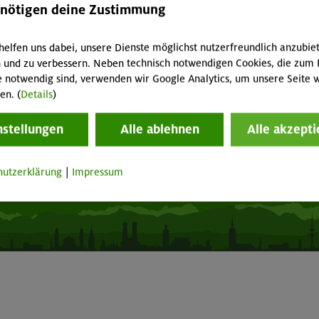
acht geben!
Mitgliedermagazin alpinwelt
enötigen deine Zustimmung
p "Mein DAV+"
Mediadaten
fnungszeiten
Mitgliedschaft kündigen
helfen uns dabei, unsere Dienste möglichst nutzerfreundlich anzubie
 und zu verbessern. Neben technisch notwendigen Cookies, die zum 
e notwendig sind, verwenden wir Google Analytics, um unsere Seite w
Vertrag widerrufen
en. (
Details
)
nstellungen
Alle ablehnen
Alle akzepti
Seite drucken
hutzerklärung
|
Impressum