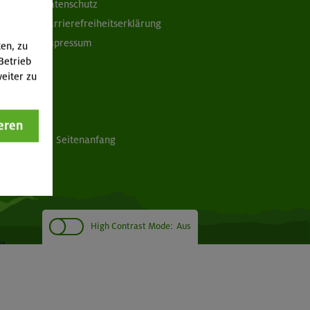
Datenschutz
Barrierefreiheitserklärung
Impressum
ten, zu
Betrieb
eiter zu
eren
Seitenanfang
High Contrast Mode:
Aus