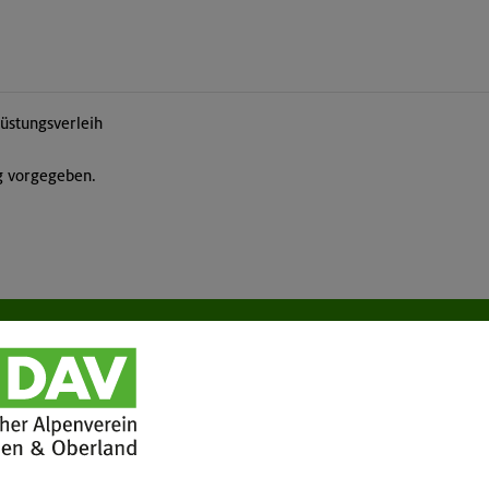
üstungsverleih
ng vorgegeben.
tuelles
Services
wsletter
FAQ
hwarzes Brett
Tour der Woche