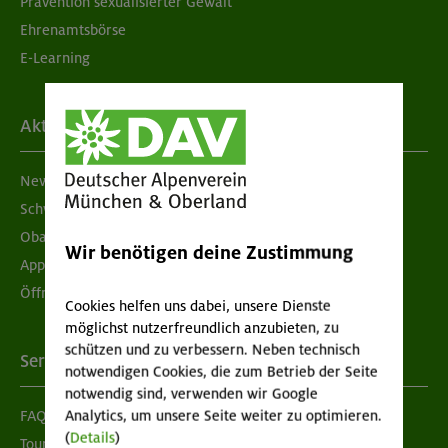
Prävention sexualisierter Gewalt
Ehrenamtsbörse
E-Learning
Aktuelles
Newsletter
Schwarzes Brett
Obacht geben!
Wir benötigen deine Zustimmung
App "Mein DAV+"
Öffnungszeiten
Cookies helfen uns dabei, unsere Dienste
möglichst nutzerfreundlich anzubieten, zu
schützen und zu verbessern. Neben technisch
Services
notwendigen Cookies, die zum Betrieb der Seite
notwendig sind, verwenden wir Google
FAQ
Analytics, um unsere Seite weiter zu optimieren.
(
Details
)
Tour der Woche