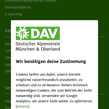
Prävention sexualisierter Gewalt
Ehrenamtsbörse
E-Learning
Aktuelles
Newsletter
Schwarzes Brett
Obacht geben!
Wir benötigen deine Zustimmung
App "Mein DAV+"
Öffnungszeiten
Cookies helfen uns dabei, unsere Dienste
möglichst nutzerfreundlich anzubieten, zu
schützen und zu verbessern. Neben technisch
Services
notwendigen Cookies, die zum Betrieb der Seite
notwendig sind, verwenden wir Google
FAQ
Analytics, um unsere Seite weiter zu optimieren.
(
Details
)
Tour der Woche