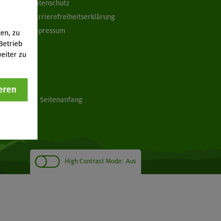
Datenschutz
Barrierefreiheitserklärung
Impressum
ten, zu
Betrieb
eiter zu
eren
Seitenanfang
High Contrast Mode:
Aus