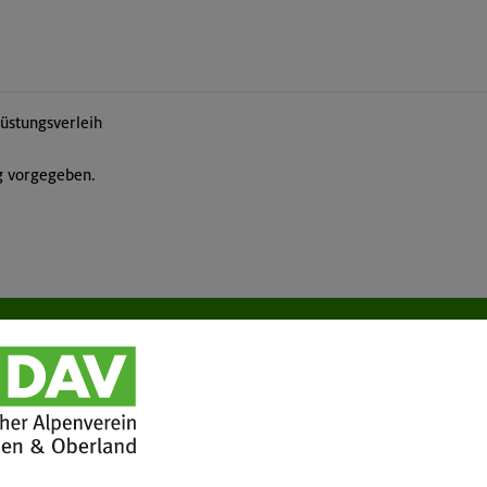
üstungsverleih
ng vorgegeben.
tuelles
Services
wsletter
FAQ
hwarzes Brett
Tour der Woche