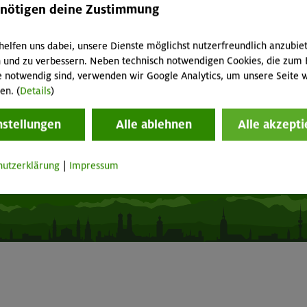
acht geben!
Mitgliedermagazin alpinwelt
enötigen deine Zustimmung
p "Mein DAV+"
Mediadaten
fnungszeiten
Mitgliedschaft kündigen
helfen uns dabei, unsere Dienste möglichst nutzerfreundlich anzubie
 und zu verbessern. Neben technisch notwendigen Cookies, die zum 
e notwendig sind, verwenden wir Google Analytics, um unsere Seite w
Vertrag widerrufen
en. (
Details
)
nstellungen
Alle ablehnen
Alle akzepti
Seite drucken
hutzerklärung
|
Impressum