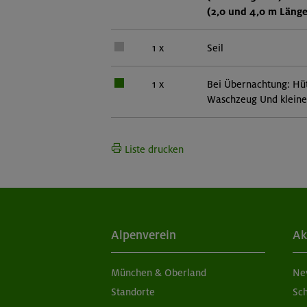
(2,0 und 4,0 m Länge
1 x
Seil
1 x
Bei Übernachtung: Hüt
Waschzeug Und kleine
Liste drucken
Alpenverein
Ak
München & Oberland
Ne
Standorte
Sc