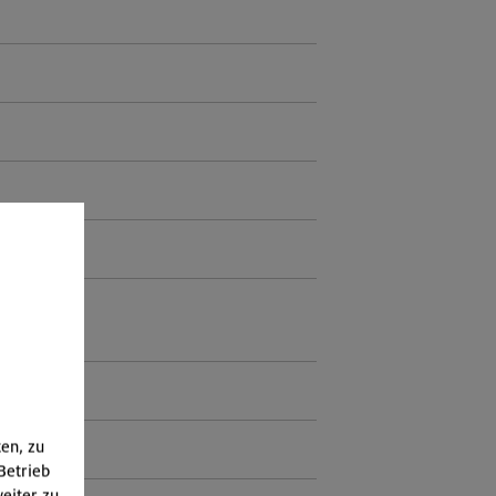
ten, zu
Betrieb
eiter zu