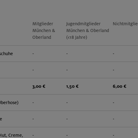
Mitglieder
Jugendmitglieder
Nichtmitgli
München &
München & Oberland
Oberland
(<18 Jahre)
schuhe
-
-
-
-
-
-
3,00 €
1,50 €
6,00 €
Überhose)
-
-
-
e
-
-
-
 Hut, Creme,
-
-
-