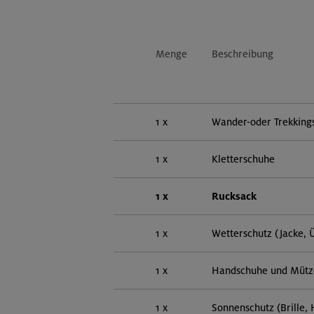
Menge
Beschreibung
1 x
Wander-oder Trekking
1 x
Kletterschuhe
1 x
Rucksack
1 x
Wetterschutz (Jacke, 
1 x
Handschuhe und Mütz
1 x
Sonnenschutz (Brille,