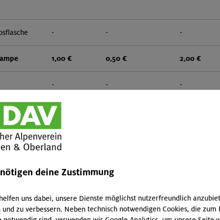
osflasche
-
-
-
lampe
1,00 €
0,50 €
2,00 €
-
-
-
-
-
-
 zwei
1,50 €
0,75 €
3,00 €
enötigen deine Zustimmung
gital)
-
-
-
helfen uns dabei, unsere Dienste möglichst nutzerfreundlich anzubie
-
-
-
 und zu verbessern. Neben technisch notwendigen Cookies, die zum 
e notwendig sind, verwenden wir Google Analytics, um unsere Seite w