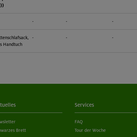
))
-
-
-
tenschlafsack,
-
-
-
s Handtuch
tuelles
Services
wsletter
FAQ
hwarzes Brett
Tour der Woche