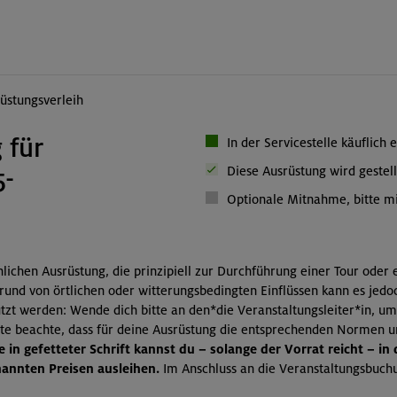
üstungsverleih
 für
In der Servicestelle käuflich 
5-
Diese Ausrüstung wird gestell
Optionale Mitnahme, bitte mi
önlichen Ausrüstung, die prinzipiell zur Durchführung einer Tour oder
grund von örtlichen oder witterungsbedingten Einflüssen kann es jedo
zt werden: Wende dich bitte an den*die Veranstaltungsleiter*in, um
itte beachte, dass für deine Ausrüstung die entsprechenden Normen 
 in gefetteter Schrift kannst du – solange der Vorrat reicht – in
nnten Preisen ausleihen.
Im Anschluss an die Veranstaltungsbuchu