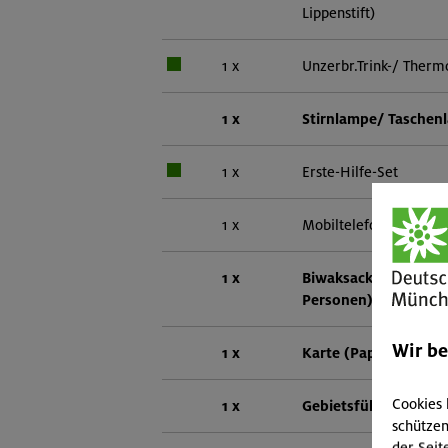
Lippenstift)
1 x
Unzerbr.Trink-/ Therm
1 x
Stirnlampe/ Taschen
1 x
Erste-Hilfe-Set
1 x
Mobiltelefon
1 x
Biwaksack (einer pro
Personen)
Wir b
1 x
Karte (Papier oder di
Cookies 
1 x
Gebietsführer
schützen
der Seit