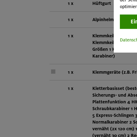
1 x
Hüftgurt
optimier
1 x
Alpinhelm
Ei
1 x
Klemmkeil-Set (best
Datensc
Klemmkeilen mit ver
Größen 1 Klemmkeile
Karabiner)
1 x
Klemmgeräte (z.B. Fr
1 x
Kletterbasisset (bes
Sicherungs- und Abse
Plattenfunktion 4 H
Schraubkarabiner 1 
5 Express-Schlingen 
Normalkarabiner 2 S
vernäht (2x 120 cm) 
(vernäht 30 cm) 2 R