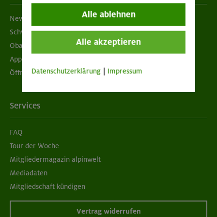
Alle ablehnen
Newsletter
Schwarzes Brett
Alle akzeptieren
Obacht geben!
App "Mein DAV+"
Datenschutzerklärung
|
Impressum
Öffnungszeiten
Services
FAQ
Tour der Woche
Mitgliedermagazin alpinwelt
Mediadaten
Mitgliedschaft kündigen
Vertrag widerrufen