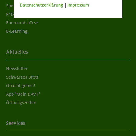
Datenschutzerklärung
|
Impressum
Spenden
Prävention sexualisierter Gewalt
Ehrenamtsbörse
E-Learning
Aktuelles
Newsletter
Schwarzes Brett
Obacht geben!
App "Mein DAV+"
Öffnungszeiten
Services