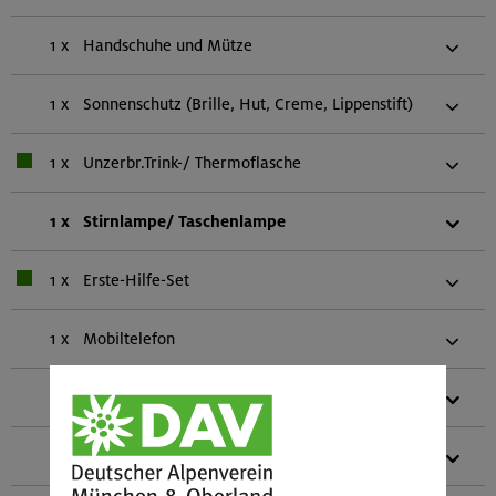
1 x
Handschuhe und Mütze
1 x
Sonnenschutz (Brille, Hut, Creme, Lippenstift)
1 x
Unzerbr.Trink-/ Thermoflasche
1 x
Stirnlampe/ Taschenlampe
1 x
Erste-Hilfe-Set
1 x
Mobiltelefon
1 x
Biwaksack (einer pro zwei Personen)
1 x
Gebietsführer