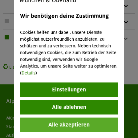
1 x
Karte (Papier oder digital)
Wir benötigen deine Zustimmung
1 x
Teleskopstöcke
Cookies helfen uns dabei, unsere Dienste
1 x
Bei Übernachtung: Hüttenschlafsack,
möglichst nutzerfreundlich anzubieten, zu
Waschzeug Und kleines Handtuch
schützen und zu verbessern. Neben technisch
notwendigen Cookies, die zum Betrieb der Seite
notwendig sind, verwenden wir Google
Analytics, um unsere Seite weiter zu optimieren.
Liste drucken
(
Details
)
Einstellungen
Alpenverein
Alle ablehnen
München & Oberland
Alle akzeptieren
Standorte
Ausbildung & Jobs