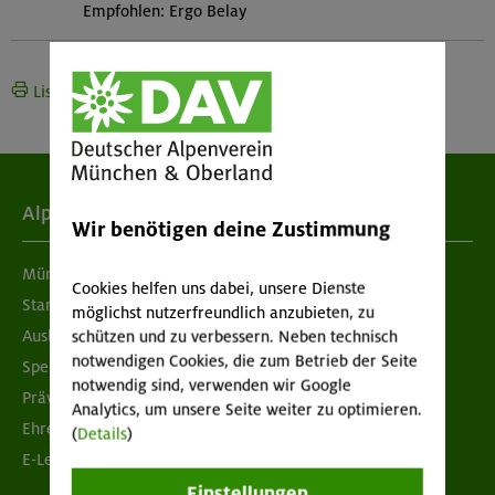
Empfohlen: Ergo Belay
Liste drucken
Alpenverein
Wir benötigen deine Zustimmung
München & Oberland
Cookies helfen uns dabei, unsere Dienste
Standorte
möglichst nutzerfreundlich anzubieten, zu
Ausbildung & Jobs
schützen und zu verbessern. Neben technisch
notwendigen Cookies, die zum Betrieb der Seite
Spenden
notwendig sind, verwenden wir Google
Prävention sexualisierter Gewalt
Analytics, um unsere Seite weiter zu optimieren.
Ehrenamtsbörse
(
Details
)
E-Learning
Einstellungen