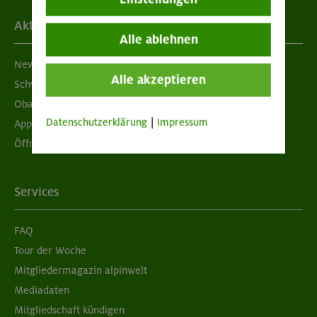
Aktuelles
Alle ablehnen
Newsletter
Alle akzeptieren
Schwarzes Brett
Obacht geben!
Datenschutzerklärung
|
Impressum
App "Mein DAV+"
Öffnungszeiten
Services
FAQ
Tour der Woche
Mitgliedermagazin alpinwelt
Mediadaten
Mitgliedschaft kündigen