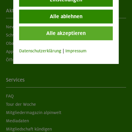
Aktuelles
Alle ablehnen
Newsletter
Alle akzeptieren
Schwarzes Brett
Obacht geben!
Datenschutzerklärung
|
Impressum
App "Mein DAV+"
Öffnungszeiten
Services
FAQ
Tour der Woche
Mitgliedermagazin alpinwelt
Mediadaten
Mitgliedschaft kündigen