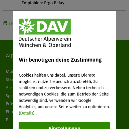
Empfohlen: Ergo Belay
Liste drucken
Alpenverein
Wir benötigen deine Zustimmung
München & Oberland
Cookies helfen uns dabei, unsere Dienste
Standorte
möglichst nutzerfreundlich anzubieten, zu
Ausbildung & Jobs
schützen und zu verbessern. Neben technisch
notwendigen Cookies, die zum Betrieb der Seite
Spenden
notwendig sind, verwenden wir Google
Prävention sexualisierter Gewalt
Analytics, um unsere Seite weiter zu optimieren.
Ehrenamtsbörse
(
Details
)
E-Learning
Einstellungen