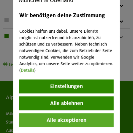
1 x
Karte (Papier oder digital)
Wir benötigen deine Zustimmung
1 x
Teleskopstöcke
Cookies helfen uns dabei, unsere Dienste
1 x
Bei Übernachtung: Hüttenschlafsack,
möglichst nutzerfreundlich anzubieten, zu
Waschzeug Und kleines Handtuch
schützen und zu verbessern. Neben technisch
notwendigen Cookies, die zum Betrieb der Seite
notwendig sind, verwenden wir Google
Analytics, um unsere Seite weiter zu optimieren.
Liste drucken
(
Details
)
Einstellungen
Alpenverein
Alle ablehnen
München & Oberland
Alle akzeptieren
Standorte
Ausbildung & Jobs