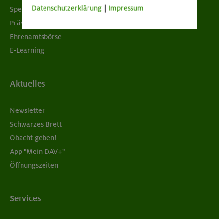
Datenschutzerklärung
|
Impressum
Spenden
Prävention sexualisierter Gewalt
Ehrenamtsbörse
E-Learning
Aktuelles
Newsletter
Schwarzes Brett
Obacht geben!
App "Mein DAV+"
Öffnungszeiten
Services