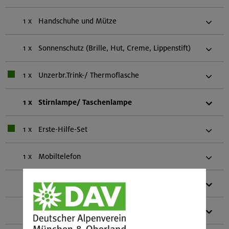
1 x
Handschuhe und Mütze
1 x
Sonnenschutz (Brille, Hut, Creme, Lippenstift)
1 x
Unzerbr.Trink-/ Thermoflasche
1 x
Stirnlampe/ Taschenlampe
1 x
Erste-Hilfe-Set
1 x
Mobiltelefon
1 x
Biwaksack (einer pro zwei Personen)
1 x
Gebietsführer