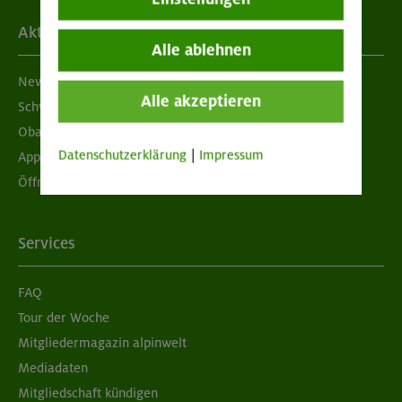
Aktuelles
Alle ablehnen
Newsletter
Alle akzeptieren
Schwarzes Brett
Obacht geben!
Datenschutzerklärung
|
Impressum
App "Mein DAV+"
Öffnungszeiten
Services
FAQ
Tour der Woche
Mitgliedermagazin alpinwelt
Mediadaten
Mitgliedschaft kündigen