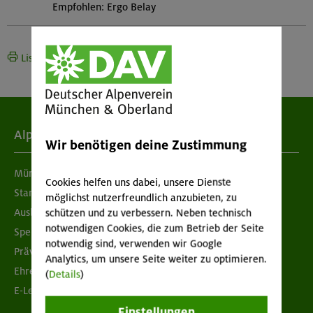
Empfohlen: Ergo Belay
Liste drucken
Alpenverein
Wir benötigen deine Zustimmung
München & Oberland
Cookies helfen uns dabei, unsere Dienste
Standorte
möglichst nutzerfreundlich anzubieten, zu
Ausbildung & Jobs
schützen und zu verbessern. Neben technisch
notwendigen Cookies, die zum Betrieb der Seite
Spenden
notwendig sind, verwenden wir Google
Prävention sexualisierter Gewalt
Analytics, um unsere Seite weiter zu optimieren.
Ehrenamtsbörse
(
Details
)
E-Learning
Einstellungen