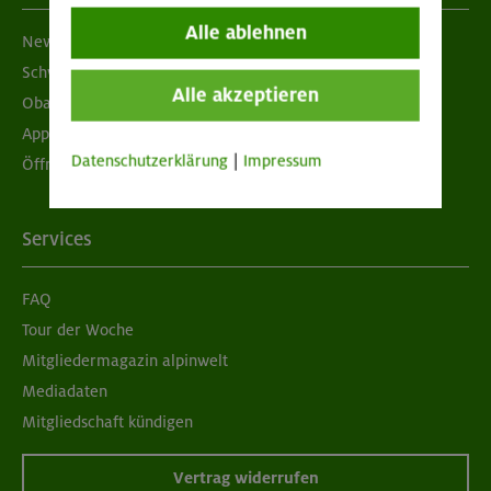
Alle ablehnen
Newsletter
Schwarzes Brett
Alle akzeptieren
Obacht geben!
App "Mein DAV+"
Datenschutzerklärung
|
Impressum
Öffnungszeiten
Services
FAQ
Tour der Woche
Mitgliedermagazin alpinwelt
Mediadaten
Mitgliedschaft kündigen
Vertrag widerrufen