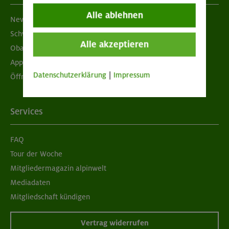
Alle ablehnen
Newsletter
Schwarzes Brett
Alle akzeptieren
Obacht geben!
App "Mein DAV+"
Datenschutzerklärung
|
Impressum
Öffnungszeiten
Services
FAQ
Tour der Woche
Mitgliedermagazin alpinwelt
Mediadaten
Mitgliedschaft kündigen
Vertrag widerrufen