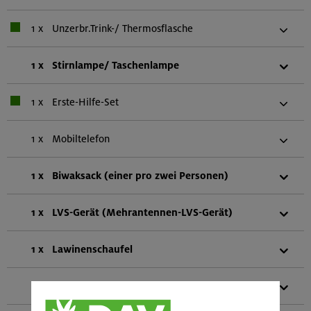
1 x
Unzerbr.Trink-/ Thermosflasche
1 x
Stirnlampe/ Taschenlampe
1 x
Erste-Hilfe-Set
1 x
Mobiltelefon
1 x
Biwaksack (einer pro zwei Personen)
1 x
LVS-Gerät (Mehrantennen-LVS-Gerät)
1 x
Lawinenschaufel
1 x
Lawinensonde