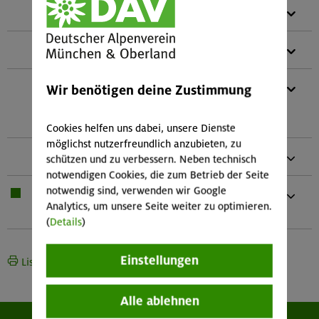
1 x
Teleskopstöcke
1 x
Skitourenhelm (empfohlen)
1 x
Splitboard-Set (bestehend aus: Splitboard
Wir benötigen deine Zustimmung
mit Aufstiegsbindung Splitboard-Felle
Splitboard-Harscheisen)
Cookies helfen uns dabei, unsere Dienste
möglichst nutzerfreundlich anzubieten, zu
1 x
Snowboardschuhe
schützen und zu verbessern. Neben technisch
notwendigen Cookies, die zum Betrieb der Seite
notwendig sind, verwenden wir Google
1 x
Bei Übernachtung: Hüttenschlafsack,
Analytics, um unsere Seite weiter zu optimieren.
Waschzeug Und kleines Handtuch
(
Details
)
Einstellungen
Liste drucken
Alle ablehnen