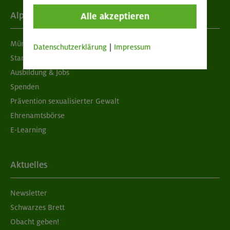
Alpenverein
Alle akzeptieren
München & Oberland
Datenschutzerklärung
|
Impressum
Standorte
Ausbildung & Jobs
Spenden
Prävention sexualisierter Gewalt
Ehrenamtsbörse
E-Learning
Aktuelles
Newsletter
Schwarzes Brett
Obacht geben!