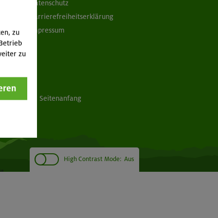
Datenschutz
Barrierefreiheitserklärung
Impressum
ten, zu
Betrieb
eiter zu
eren
Seitenanfang
High Contrast Mode:
Aus