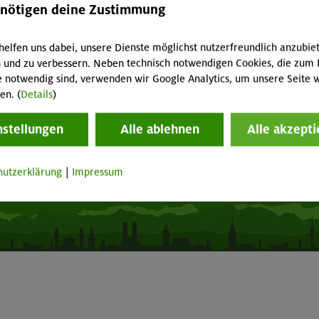
acht geben!
Mitgliedermagazin alpinwelt
enötigen deine Zustimmung
p "Mein DAV+"
Mediadaten
fnungszeiten
Mitgliedschaft kündigen
helfen uns dabei, unsere Dienste möglichst nutzerfreundlich anzubie
 und zu verbessern. Neben technisch notwendigen Cookies, die zum 
e notwendig sind, verwenden wir Google Analytics, um unsere Seite w
Vertrag widerrufen
en. (
Details
)
nstellungen
Alle ablehnen
Alle akzepti
Seite drucken
hutzerklärung
|
Impressum