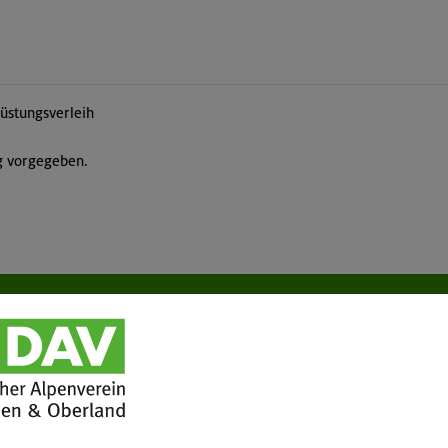
üstungsverleih
ng vorgegeben.
tuelles
Services
wsletter
FAQ
hwarzes Brett
Tour der Woche