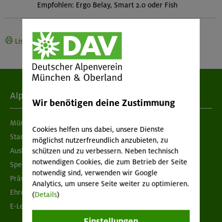
Empfohlen: Ergo Belay, Smart 2.0 oder Fish
Liste drucken
Alpenverein
Wir benötigen deine Zustimmung
München & Oberland
Cookies helfen uns dabei, unsere Dienste
Standorte
möglichst nutzerfreundlich anzubieten, zu
Ausbildung & Jobs
schützen und zu verbessern. Neben technisch
notwendigen Cookies, die zum Betrieb der Seite
Spenden
notwendig sind, verwenden wir Google
Prävention sexualisierter Gewalt
Analytics, um unsere Seite weiter zu optimieren.
Ehrenamtsbörse
(
Details
)
E-Learning
Einstellungen