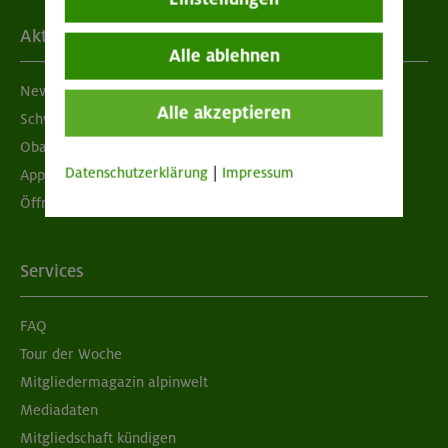
Aktuelles
Alle ablehnen
Newsletter
Alle akzeptieren
Schwarzes Brett
Obacht geben!
Datenschutzerklärung
|
Impressum
App "Mein DAV+"
Öffnungszeiten
Services
FAQ
Tour der Woche
Mitgliedermagazin alpinwelt
Mediadaten
Mitgliedschaft kündigen