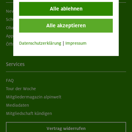
Alle ablehnen
Newsletter
Schwarzes Brett
Alle akzeptieren
Obacht geben!
App "Mein DAV+"
Datenschutzerklärung
|
Impressum
Öffnungszeiten
Services
FAQ
Tour der Woche
Mitgliedermagazin alpinwelt
Mediadaten
Mitgliedschaft kündigen
Vertrag widerrufen