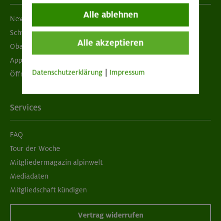
Alle ablehnen
Newsletter
Schwarzes Brett
Alle akzeptieren
Obacht geben!
App "Mein DAV+"
Datenschutzerklärung
|
Impressum
Öffnungszeiten
Services
FAQ
Tour der Woche
Mitgliedermagazin alpinwelt
Mediadaten
Mitgliedschaft kündigen
Vertrag widerrufen