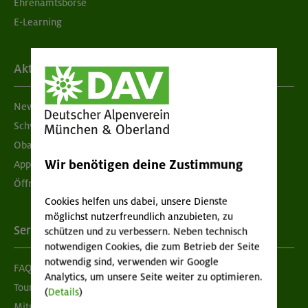
Ehrenamtsbörse
E-Learning
Aktuelles
Newsletter
Schwarzes Brett
Obacht geben!
Wir benötigen deine Zustimmung
App "Mein DAV+"
Öffnungszeiten
Cookies helfen uns dabei, unsere Dienste
möglichst nutzerfreundlich anzubieten, zu
Services
schützen und zu verbessern. Neben technisch
notwendigen Cookies, die zum Betrieb der Seite
notwendig sind, verwenden wir Google
FAQ
Analytics, um unsere Seite weiter zu optimieren.
Tour der Woche
(
Details
)
Mitgliedermagazin alpinwelt