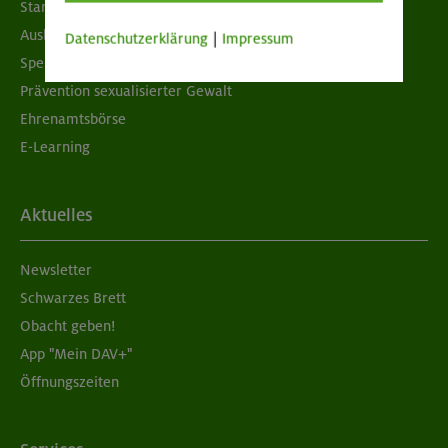
Standorte
Ausbildung & Jobs
Datenschutzerklärung
|
Impressum
Spenden
Prävention sexualisierter Gewalt
Ehrenamtsbörse
E-Learning
Aktuelles
Newsletter
Schwarzes Brett
Obacht geben!
App "Mein DAV+"
Öffnungszeiten