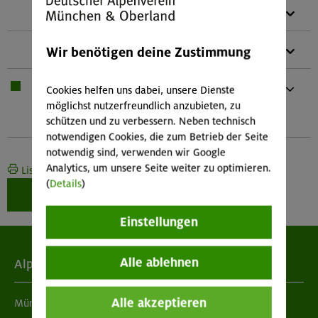
1 x
Alpinhelm
1 x
Teleskopstöcke
Wir benötigen deine Zustimmung
1 x
Bei Übernachtung: Hüttenschlafsack,
Cookies helfen uns dabei, unsere Dienste
Waschzeug
möglichst nutzerfreundlich anzubieten, zu
Und kleines Handtuch
schützen und zu verbessern. Neben technisch
notwendigen Cookies, die zum Betrieb der Seite
notwendig sind, verwenden wir Google
Analytics, um unsere Seite weiter zu optimieren.
Liste drucken
(
Details
)
Weiter zur Buchung
Einstellungen
Alle ablehnen
Alpenverein
Alle akzeptieren
München & Oberland