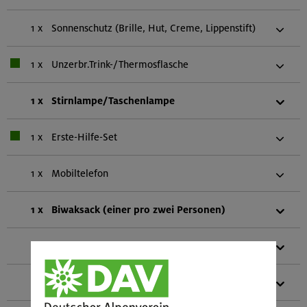
1 x
Sonnenschutz (Brille, Hut, Creme, Lippenstift)
1 x
Unzerbr.Trink-/Thermosflasche
1 x
Stirnlampe/Taschenlampe
1 x
Erste-Hilfe-Set
1 x
Mobiltelefon
1 x
Biwaksack (einer pro zwei Personen)
1 x
Karte (Papier oder digital)
1 x
Gebietsführer