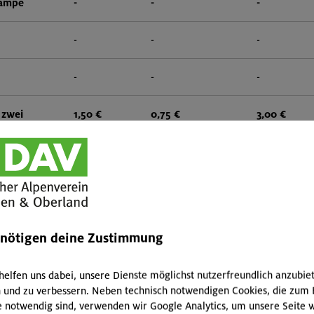
lampe
-
-
-
-
-
-
-
-
-
 zwei
1,50 €
0,75 €
3,00 €
gital)
-
-
-
-
-
-
enötigen deine Zustimmung
zwei
1,50 €
0,75 €
3,00 €
helfen uns dabei, unsere Dienste möglichst nutzerfreundlich anzubie
 und zu verbessern. Neben technisch notwendigen Cookies, die zum 
22,00 €
15,00 €
30,00 €
e notwendig sind, verwenden wir Google Analytics, um unsere Seite w