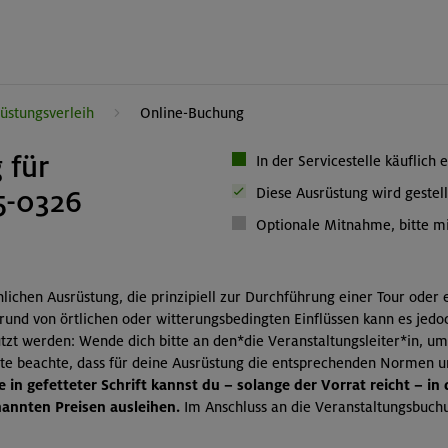
üstungsverleih
Online-Buchung
 für
In der Servicestelle käuflich 
5-0326
Diese Ausrüstung wird gestell
Optionale Mitnahme, bitte mi
önlichen Ausrüstung, die prinzipiell zur Durchführung einer Tour oder
grund von örtlichen oder witterungsbedingten Einflüssen kann es jedo
zt werden: Wende dich bitte an den*die Veranstaltungsleiter*in, um
itte beachte, dass für deine Ausrüstung die entsprechenden Normen 
 in gefetteter Schrift kannst du – solange der Vorrat reicht – in
nnten Preisen ausleihen.
Im Anschluss an die Veranstaltungsbuchu