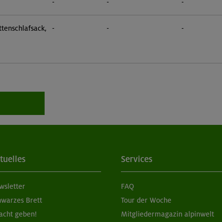
-
-
-
tenschlafsack,
-
-
-
tuelles
Services
wsletter
FAQ
hwarzes Brett
Tour der Woche
acht geben!
Mitgliedermagazin alpinwelt