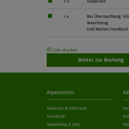
1 x
Snowcard
1 x
Bei Übernachtung: Hüt
Waschzeug
Und kleines Handtuch
Liste drucken
Weiter zur Buchung
Alpenverein
Ak
München & Oberland
Ne
Standorte
Sc
Ausbildung & Jobs
Ob