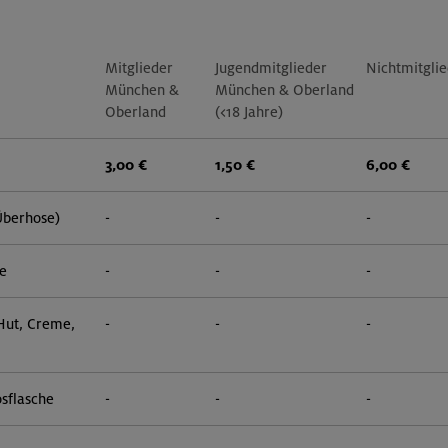
Mitglieder
Jugendmitglieder
Nichtmitgli
München &
München & Oberland
Oberland
(<18 Jahre)
3,00 €
1,50 €
6,00 €
Überhose)
-
-
-
e
-
-
-
 Hut, Creme,
-
-
-
sflasche
-
-
-