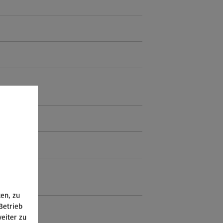
ten, zu
Betrieb
eiter zu