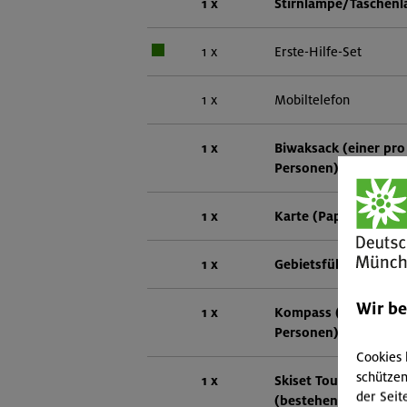
1 x
Stirnlampe/Taschen
1 x
Erste-Hilfe-Set
1 x
Mobiltelefon
1 x
Biwaksack (einer pro
Personen)
1 x
Karte (Papier oder di
1 x
Gebietsführer
Wir b
1 x
Kompass (einer pro 
Personen)
Cookies 
schützen
1 x
Skiset Tourenski
der Seit
(bestehend aus: