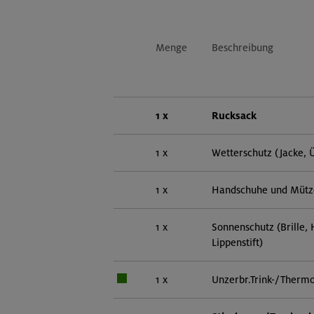
Menge
Beschreibung
1 x
Rucksack
1 x
Wetterschutz (Jacke, 
1 x
Handschuhe und Mütz
1 x
Sonnenschutz (Brille,
Lippenstift)
1 x
Unzerbr.Trink-/Thermo