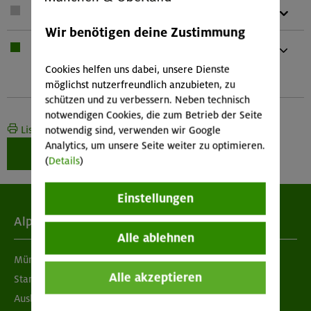
1 x
Teleskopstöcke
Wir benötigen deine Zustimmung
1 x
Bei Übernachtung: Hüttenschlafsack,
Waschzeug
Cookies helfen uns dabei, unsere Dienste
Und kleines Handtuch
möglichst nutzerfreundlich anzubieten, zu
schützen und zu verbessern. Neben technisch
notwendigen Cookies, die zum Betrieb der Seite
Liste drucken
notwendig sind, verwenden wir Google
Analytics, um unsere Seite weiter zu optimieren.
Weiter zur Buchung
(
Details
)
Einstellungen
Alpenverein
Alle ablehnen
München & Oberland
Alle akzeptieren
Standorte
Ausbildung & Jobs