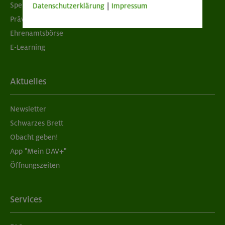
Spenden
Datenschutzerklärung
|
Impressum
Prävention sexualisierter Gewalt
Ehrenamtsbörse
E-Learning
Aktuelles
Newsletter
Schwarzes Brett
Obacht geben!
App "Mein DAV+"
Öffnungszeiten
Services