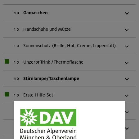
1 x
Gamaschen
1 x
Handschuhe und Mütze
1 x
Sonnenschutz (Brille, Hut, Creme, Lippenstift)
1 x
Unzerbr.Trink-/Thermoflasche
1 x
Stirnlampe/Taschenlampe
1 x
Erste-Hilfe-Set
1 x
Mobiltelefon
1 x
Biwaksack (einer pro zwei Personen)