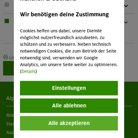
1 x
Teleskopstöcke
Wir benötigen deine Zustimmung
1 x
Bei Übernachtung: Hüttenschlafsack,
Waschzeug
Cookies helfen uns dabei, unsere Dienste
Und kleines Handtuch
möglichst nutzerfreundlich anzubieten, zu
schützen und zu verbessern. Neben technisch
notwendigen Cookies, die zum Betrieb der Seite
Liste drucken
notwendig sind, verwenden wir Google
Analytics, um unsere Seite weiter zu optimieren.
Weiter zur Buchung
(
Details
)
Einstellungen
Alpenverein
Alle ablehnen
München & Oberland
Alle akzeptieren
Standorte
Ausbildung & Jobs