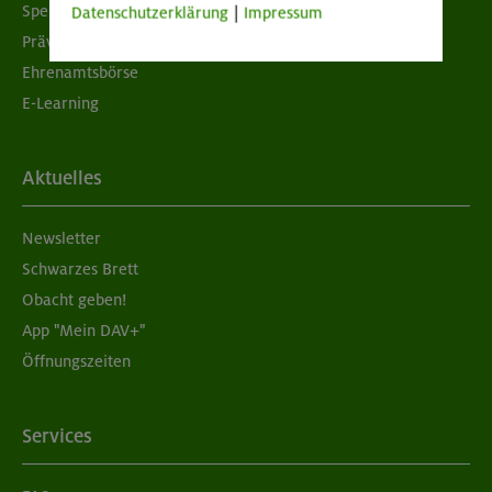
Spenden
Datenschutzerklärung
|
Impressum
Prävention sexualisierter Gewalt
Ehrenamtsbörse
E-Learning
Aktuelles
Newsletter
Schwarzes Brett
Obacht geben!
App "Mein DAV+"
Öffnungszeiten
Services