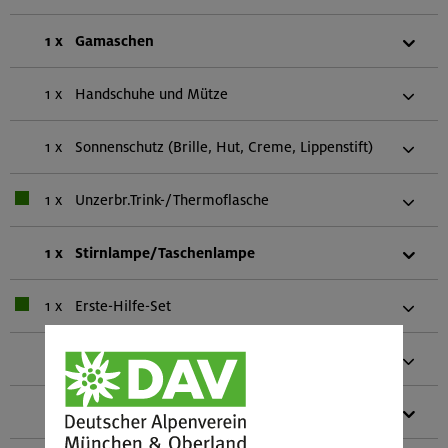
1 x
Gamaschen
1 x
Handschuhe und Mütze
1 x
Sonnenschutz (Brille, Hut, Creme, Lippenstift)
1 x
Unzerbr.Trink-/Thermoflasche
1 x
Stirnlampe/Taschenlampe
1 x
Erste-Hilfe-Set
1 x
Mobiltelefon
1 x
Biwaksack (einer pro zwei Personen)