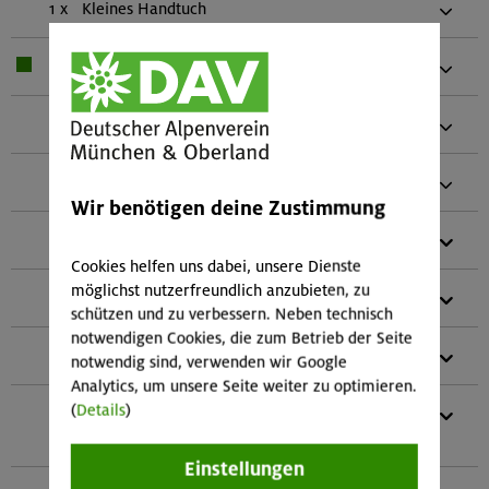
1 x
Kleines Handtuch
1 x
Kleiner Waschbeutel
1 x
Badekleidung
1 x
Krankenversichertenkarte des Kindes
Wir benötigen deine Zustimmung
1 x
Alpinhelm
Cookies helfen uns dabei, unsere Dienste
möglichst nutzerfreundlich anzubieten, zu
1 x
Hüftgurt
schützen und zu verbessern. Neben technisch
notwendigen Cookies, die zum Betrieb der Seite
1 x
HMS-Schraubkarabiner
notwendig sind, verwenden wir Google
Analytics, um unsere Seite weiter zu optimieren.
(
Details
)
1 x
Schlinge vernäht (120 cm)
Kletterschuhe
Einstellungen