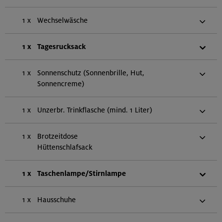
1 x
Wechselwäsche
1 x
Tagesrucksack
1 x
Sonnenschutz (Sonnenbrille, Hut,
Sonnencreme)
1 x
Unzerbr. Trinkflasche (mind. 1 Liter)
1 x
Brotzeitdose
Hüttenschlafsack
1 x
Taschenlampe/Stirnlampe
1 x
Hausschuhe