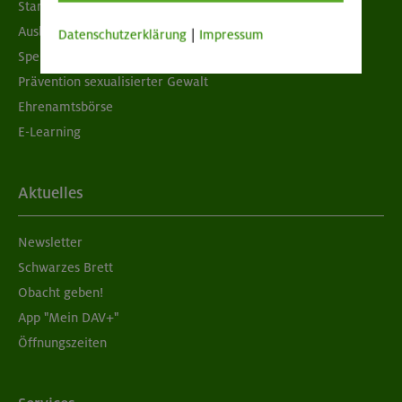
Standorte
Ausbildung & Jobs
Datenschutzerklärung
|
Impressum
Spenden
Prävention sexualisierter Gewalt
Ehrenamtsbörse
E-Learning
Aktuelles
Newsletter
Schwarzes Brett
Obacht geben!
App "Mein DAV+"
Öffnungszeiten