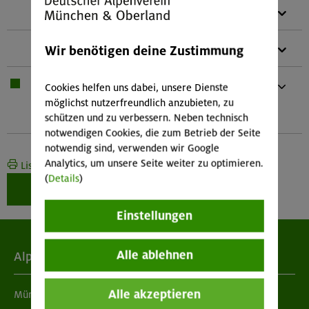
1 x
Alpinhelm
1 x
Teleskopstöcke
Wir benötigen deine Zustimmung
1 x
Bei Übernachtung: Hüttenschlafsack,
Cookies helfen uns dabei, unsere Dienste
Waschzeug
möglichst nutzerfreundlich anzubieten, zu
Und kleines Handtuch
schützen und zu verbessern. Neben technisch
notwendigen Cookies, die zum Betrieb der Seite
notwendig sind, verwenden wir Google
Analytics, um unsere Seite weiter zu optimieren.
Liste drucken
(
Details
)
Weiter zur Buchung
Einstellungen
Alle ablehnen
Alpenverein
Alle akzeptieren
München & Oberland