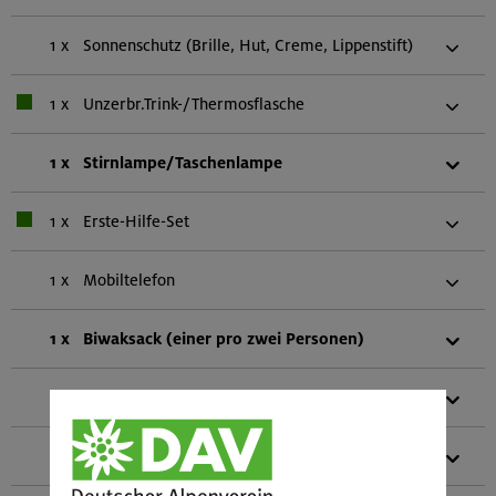
1 x
Sonnenschutz (Brille, Hut, Creme, Lippenstift)
1 x
Unzerbr.Trink-/Thermosflasche
1 x
Stirnlampe/Taschenlampe
1 x
Erste-Hilfe-Set
1 x
Mobiltelefon
1 x
Biwaksack (einer pro zwei Personen)
1 x
Karte (Papier oder digital)
1 x
Gebietsführer