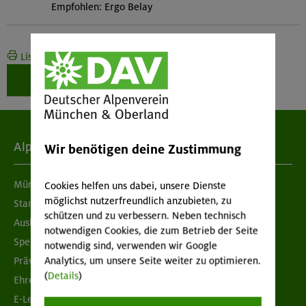
Empfohlen: Ergo Belay
Liste drucken
Weiter zur Buchung
Alpenverein
Wir benötigen deine Zustimmung
München & Oberland
Cookies helfen uns dabei, unsere Dienste
möglichst nutzerfreundlich anzubieten, zu
Standorte
schützen und zu verbessern. Neben technisch
Ausbildung & Jobs
notwendigen Cookies, die zum Betrieb der Seite
Spenden
notwendig sind, verwenden wir Google
Prävention sexualisierter Gewalt
Analytics, um unsere Seite weiter zu optimieren.
(
Details
)
Ehrenamtsbörse
E-Learning