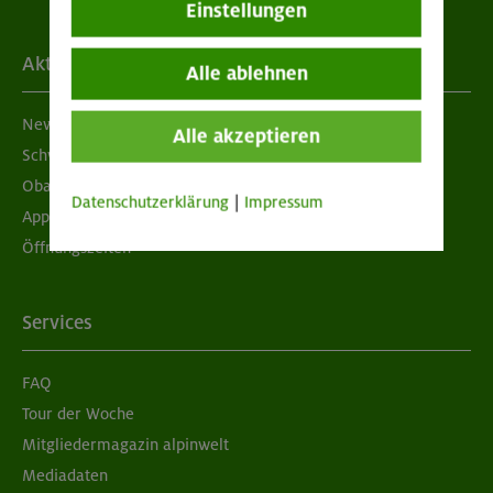
Einstellungen
Aktuelles
Alle ablehnen
Newsletter
Alle akzeptieren
Schwarzes Brett
Obacht geben!
Datenschutzerklärung
|
Impressum
App "Mein DAV+"
Öffnungszeiten
Services
FAQ
Tour der Woche
Mitgliedermagazin alpinwelt
Mediadaten