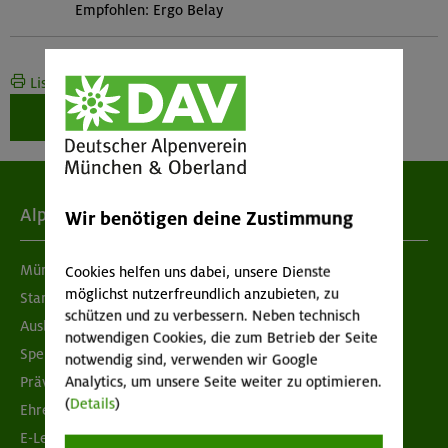
Empfohlen: Ergo Belay
Liste drucken
Weiter zur Buchung
Alpenverein
Wir benötigen deine Zustimmung
München & Oberland
Cookies helfen uns dabei, unsere Dienste
möglichst nutzerfreundlich anzubieten, zu
Standorte
schützen und zu verbessern. Neben technisch
Ausbildung & Jobs
notwendigen Cookies, die zum Betrieb der Seite
Spenden
notwendig sind, verwenden wir Google
Prävention sexualisierter Gewalt
Analytics, um unsere Seite weiter zu optimieren.
(
Details
)
Ehrenamtsbörse
E-Learning