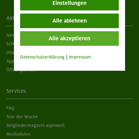
Einstellungen
Aktuelles
Alle ablehnen
Newsletter
Alle akzeptieren
Schwarzes Brett
Obacht geben!
Datenschutzerklärung
|
Impressum
App "Mein DAV+"
Öffnungszeiten
Services
FAQ
Tour der Woche
Mitgliedermagazin alpinwelt
Mediadaten