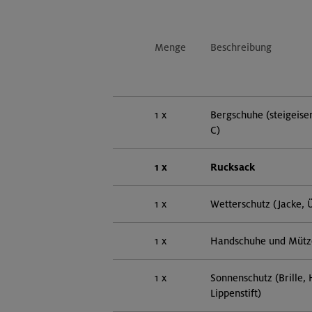
Menge
Beschreibung
1 x
Bergschuhe (steigeisen
C)
1 x
Rucksack
1 x
Wetterschutz (Jacke, 
1 x
Handschuhe und Mütz
1 x
Sonnenschutz (Brille,
Lippenstift)