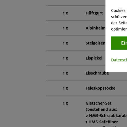
Cookies 
1 x
Hüftgurt
schützen
der Seit
1 x
Alpinhelm
optimier
Ei
1 x
Steigeisen mit Front
1 x
Eispickel
Datensc
1 x
Eisschraube
1 x
Teleskopstöcke
1 x
Gletscher-Set
(bestehend aus:
2 HMS-Schraubkarab
1 HMS-SafeBiner