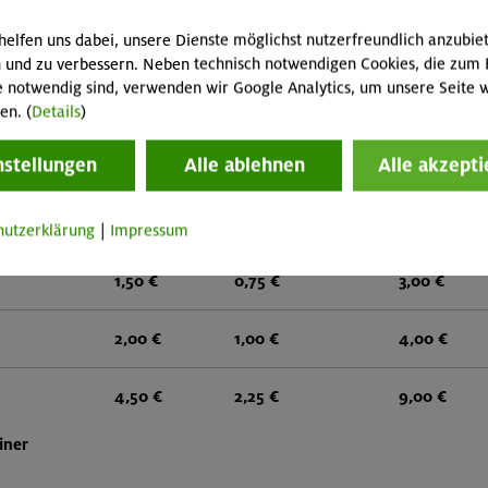
helfen uns dabei, unsere Dienste möglichst nutzerfreundlich anzubie
2,50 €
1,25 €
5,00 €
 und zu verbessern. Neben technisch notwendigen Cookies, die zum 
e notwendig sind, verwenden wir Google Analytics, um unsere Seite w
2,50 €
1,25 €
5,00 €
en. (
Details
)
nstellungen
Alle ablehnen
Alle akzepti
alzacken
4,00 €
2,00 €
8,00 €
2,50 €
1,25 €
5,00 €
hutzerklärung
|
Impressum
1,50 €
0,75 €
3,00 €
2,00 €
1,00 €
4,00 €
4,50 €
2,25 €
9,00 €
iner