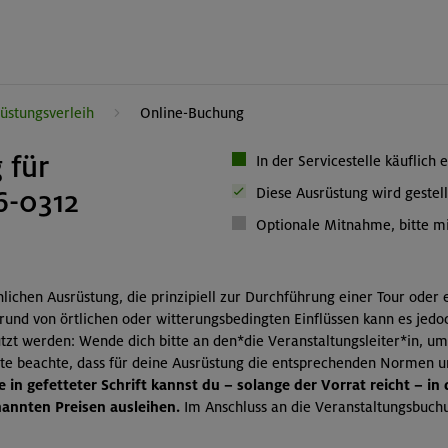
üstungsverleih
Online-Buchung
 für
In der Servicestelle käuflich 
6-0312
Diese Ausrüstung wird gestell
Optionale Mitnahme, bitte mi
önlichen Ausrüstung, die prinzipiell zur Durchführung einer Tour oder
grund von örtlichen oder witterungsbedingten Einflüssen kann es jedo
zt werden: Wende dich bitte an den*die Veranstaltungsleiter*in, um
itte beachte, dass für deine Ausrüstung die entsprechenden Normen 
 in gefetteter Schrift kannst du – solange der Vorrat reicht – in
nnten Preisen ausleihen.
Im Anschluss an die Veranstaltungsbuchu