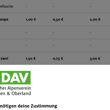
sflasche
-
-
-
lampe
1,00 €
0,50 €
2,00 €
-
-
-
-
-
-
 zwei
1,50 €
0,75 €
3,00 €
-
-
-
gital)
-
-
-
zwei
1,50 €
0,75 €
3,00 €
enötigen deine Zustimmung