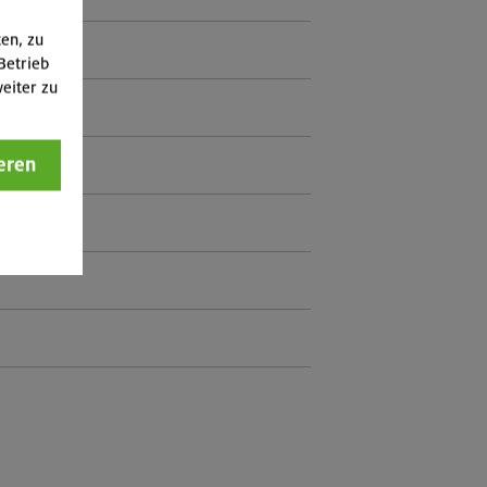
ten, zu
Betrieb
eiter zu
eren