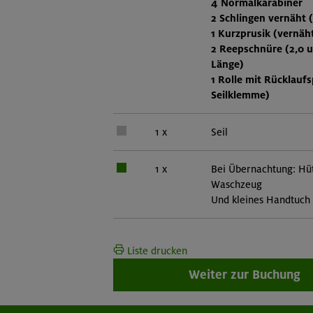
4 Normalkarabiner
2 Schlingen vernäht 
1 Kurzprusik (vernäh
2 Reepschnüre (2,0 
Länge)
1 Rolle mit Rücklaufs
Seilklemme)
1 x
Seil
1 x
Bei Übernachtung: Hüt
Waschzeug
Und kleines Handtuch
Liste drucken
Weiter zur Buchung