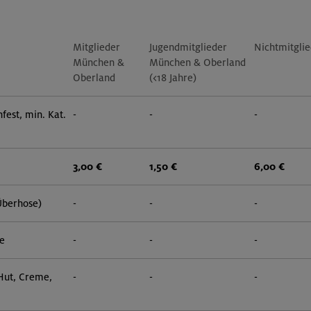
Mitglieder
Jugendmitglieder
Nichtmitgli
München &
München & Oberland
Oberland
(<18 Jahre)
fest, min. Kat.
-
-
-
3,00 €
1,50 €
6,00 €
Überhose)
-
-
-
e
-
-
-
 Hut, Creme,
-
-
-