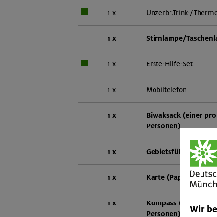
1 x
Unzerbr.Trink-/Thermo
1 x
Stirnlampe/Taschen
1 x
Erste-Hilfe-Set
1 x
Mobiltelefon
1 x
Biwaksack (einer pro
Personen)
1 x
Gebietsführer
1 x
Karte (Papier oder di
1 x
Kompass (einer pro 
Wir b
Personen)