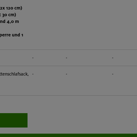
(2x 120 cm)
t 30 cm)
und 4,0 m
perre und 1
-
-
-
tenschlafsack,
-
-
-