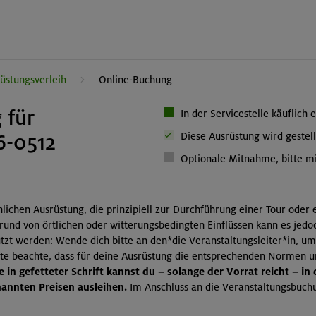
üstungsverleih
Online-Buchung
 für
In der Servicestelle käuflich 
6-0512
Diese Ausrüstung wird gestell
Optionale Mitnahme, bitte mi
önlichen Ausrüstung, die prinzipiell zur Durchführung einer Tour oder
grund von örtlichen oder witterungsbedingten Einflüssen kann es jedo
zt werden: Wende dich bitte an den*die Veranstaltungsleiter*in, um
itte beachte, dass für deine Ausrüstung die entsprechenden Normen 
 in gefetteter Schrift kannst du – solange der Vorrat reicht – in
nnten Preisen ausleihen.
Im Anschluss an die Veranstaltungsbuchu