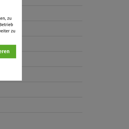
ten, zu
Betrieb
eiter zu
eren