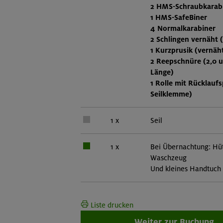
2 HMS-Schraubkarab
1 HMS-SafeBiner
4 Normalkarabiner
2 Schlingen vernäht 
1 Kurzprusik (vernäh
2 Reepschnüre (2,0 
Länge)
1 Rolle mit Rücklaufs
Seilklemme)
1 x
Seil
1 x
Bei Übernachtung: Hüt
Waschzeug
Und kleines Handtuch
Liste drucken
Weiter zur Buchung