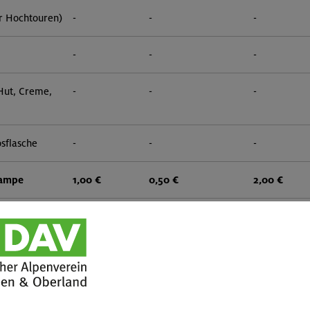
r Hochtouren)
-
-
-
-
-
-
 Hut, Creme,
-
-
-
sflasche
-
-
-
lampe
1,00 €
0,50 €
2,00 €
-
-
-
-
-
-
 zwei
1,50 €
0,75 €
3,00 €