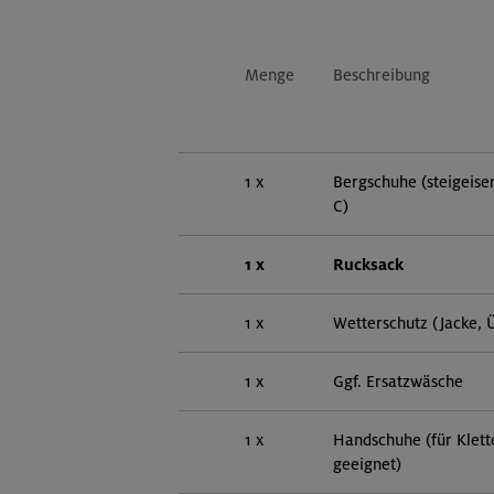
Menge
Beschreibung
1 x
Bergschuhe (steigeisen
C)
1 x
Rucksack
1 x
Wetterschutz (Jacke, 
1 x
Ggf. Ersatzwäsche
1 x
Handschuhe (für Klett
geeignet)