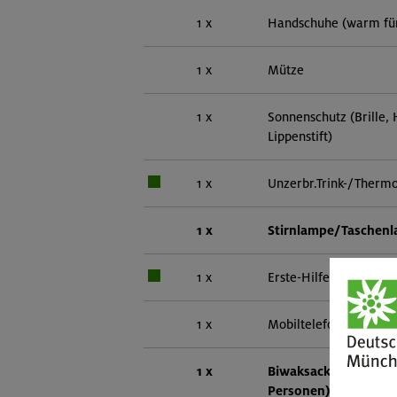
1 x
Handschuhe (warm fü
1 x
Mütze
1 x
Sonnenschutz (Brille,
Lippenstift)
1 x
Unzerbr.Trink-/Thermo
1 x
Stirnlampe/Taschen
1 x
Erste-Hilfe-Set
1 x
Mobiltelefon
1 x
Biwaksack (einer pro
Personen)