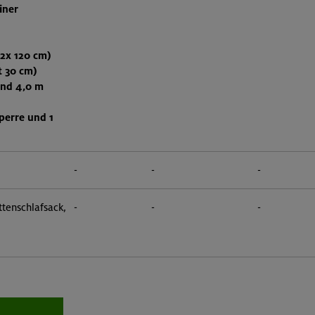
iner
(2x 120 cm)
t 30 cm)
und 4,0 m
perre und 1
-
-
-
tenschlafsack,
-
-
-