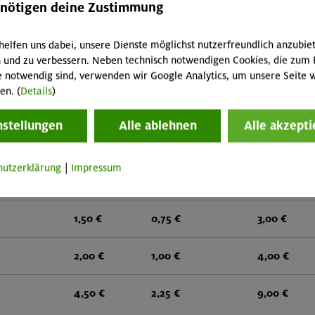
enötigen deine Zustimmung
2,50 €
1,25 €
5,00 €
helfen uns dabei, unsere Dienste möglichst nutzerfreundlich anzubie
 und zu verbessern. Neben technisch notwendigen Cookies, die zum 
2,50 €
1,25 €
5,00 €
e notwendig sind, verwenden wir Google Analytics, um unsere Seite w
en. (
Details
)
4,00 €
2,00 €
8,00 €
nstellungen
Alle ablehnen
Alle akzepti
alzacken
4,00 €
2,00 €
8,00 €
hutzerklärung
|
Impressum
2,50 €
1,25 €
5,00 €
1,50 €
0,75 €
3,00 €
2,00 €
1,00 €
4,00 €
4,50 €
2,25 €
9,00 €