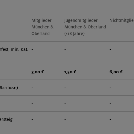
Mitglieder
Jugendmitglieder
Nichtmitgli
München &
München & Oberland
Oberland
(<18 Jahre)
fest, min. Kat.
-
-
-
3,00 €
1,50 €
6,00 €
Überhose)
-
-
-
-
-
-
ersteig
-
-
-