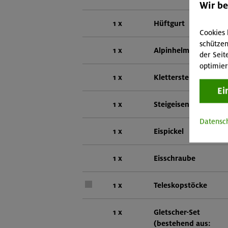
Wir b
1 x
Hüftgurt
Cookies 
schützen
1 x
Alpinhelm
der Seit
optimier
1 x
Klettersteig-Set
Ei
1 x
Steigeisen mit Front
Datensc
1 x
Eispickel
1 x
Eisschraube
1 x
Teleskopstöcke
1 x
Gletscher-Set
(bestehend aus: