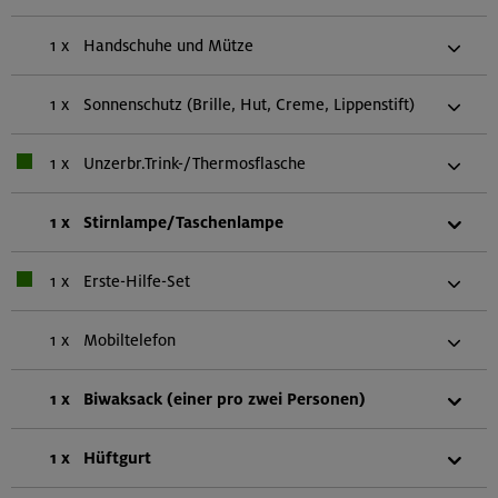
1 x
Handschuhe und Mütze
1 x
Sonnenschutz (Brille, Hut, Creme, Lippenstift)
1 x
Unzerbr.Trink-/Thermosflasche
1 x
Stirnlampe/Taschenlampe
1 x
Erste-Hilfe-Set
1 x
Mobiltelefon
1 x
Biwaksack (einer pro zwei Personen)
1 x
Hüftgurt