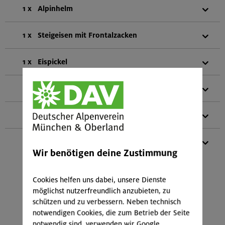
1 x
Alpinhelm
1 x
Steigeisen mit Frontalzacken
1 x
Eispickel
1 x
Eisschraube
1 x
Teleskopstöcke
1 x
Gletscher-Set
Wir benötigen deine Zustimmung
(bestehend aus:
2 HMS-Schraubkarabiner
1 HMS-SafeBiner
Cookies helfen uns dabei, unsere Dienste
4 Normalkarabiner
möglichst nutzerfreundlich anzubieten, zu
2 Schlingen vernäht (2x 120 cm)
schützen und zu verbessern. Neben technisch
1 Kurzprusik (vernäht 30 cm)
notwendigen Cookies, die zum Betrieb der Seite
2 Reepschnüre (2,0 und 4,0 m Länge)
notwendig sind, verwenden wir Google