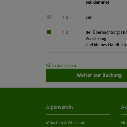
Seilklemme)
1 x
Seil
1 x
Bei Übernachtung: Hüt
Waschzeug
Und kleines Handtuch
Liste drucken
Weiter zur Buchung
Alpenverein
Ak
München & Oberland
Ne