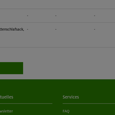
-
-
-
tenschlafsack,
-
-
-
tuelles
Services
wsletter
FAQ