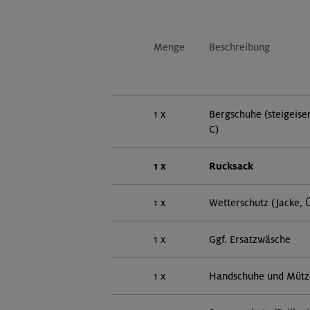
Menge
Beschreibung
1 x
Bergschuhe (steigeisen
C)
1 x
Rucksack
1 x
Wetterschutz (Jacke, 
1 x
Ggf. Ersatzwäsche
1 x
Handschuhe und Mütz