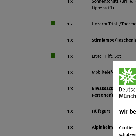
1 x
Sonnenschutz (Brille,
Lippenstift)
1 x
Unzerbr.Trink-/Thermo
1 x
Stirnlampe/Taschen
1 x
Erste-Hilfe-Set
1 x
Mobiltelefon
1 x
Biwaksack (einer pro
Personen)
Wir b
1 x
Hüftgurt
1 x
Alpinhelm
Cookies 
schützen