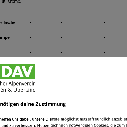
 Hut, Creme,
-
-
-
sflasche
-
-
-
lampe
-
-
-
-
-
-
-
-
-
 zwei
1,50 €
0,75 €
3,00 €
enötigen deine Zustimmung
2,50 €
1,25 €
5,00 €
2,50 €
1,25 €
5,00 €
helfen uns dabei, unsere Dienste möglichst nutzerfreundlich anzubie
 und zu verbessern. Neben technisch notwendigen Cookies, die zum 