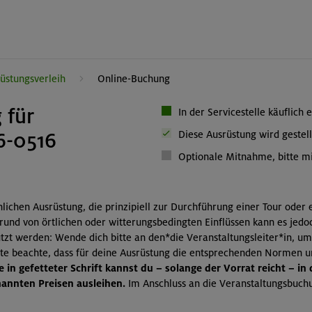
üstungsverleih
Online-Buchung
 für
In der Servicestelle käuflich 
6-0516
Diese Ausrüstung wird gestell
Optionale Mitnahme, bitte mi
önlichen Ausrüstung, die prinzipiell zur Durchführung einer Tour oder
grund von örtlichen oder witterungsbedingten Einflüssen kann es jedo
zt werden: Wende dich bitte an den*die Veranstaltungsleiter*in, um
itte beachte, dass für deine Ausrüstung die entsprechenden Normen 
 in gefetteter Schrift kannst du – solange der Vorrat reicht – in
nnten Preisen ausleihen.
Im Anschluss an die Veranstaltungsbuchu