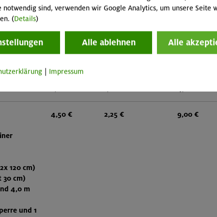
e notwendig sind, verwenden wir Google Analytics, um unsere Seite w
alzacken
4,00 €
2,00 €
8,00 €
en. (
Details
)
2,50 €
1,25 €
5,00 €
nstellungen
Alle ablehnen
Alle akzepti
1,50 €
0,75 €
3,00 €
hutzerklärung
|
Impressum
2,00 €
1,00 €
4,00 €
4,50 €
2,25 €
9,00 €
iner
(2x 120 cm)
t 30 cm)
und 4,0 m
perre und 1