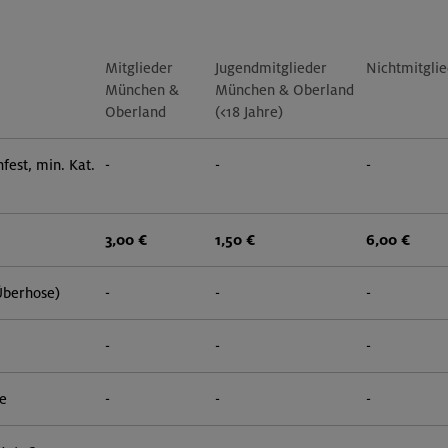
Mitglieder
Jugendmitglieder
Nichtmitgli
München &
München & Oberland
Oberland
(<18 Jahre)
fest, min. Kat.
-
-
-
3,00 €
1,50 €
6,00 €
Überhose)
-
-
-
-
-
-
e
-
-
-