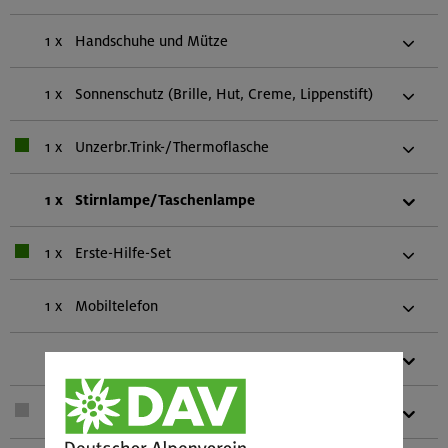
1 x
Handschuhe und Mütze
1 x
Sonnenschutz (Brille, Hut, Creme, Lippenstift)
1 x
Unzerbr.Trink-/Thermoflasche
1 x
Stirnlampe/Taschenlampe
1 x
Erste-Hilfe-Set
1 x
Mobiltelefon
1 x
Biwaksack (einer pro zwei Personen)
1 x
Teleskopstöcke