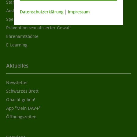
Standorte
Ausbildung & Jobs
Datenschutzerklärung
|
Impressum
Spenden
Prävention sexualisierter Gewalt
Ehrenamtsbörse
E-Learning
Aktuelles
Newsletter
Schwarzes Brett
Obacht geben!
App "Mein DAV+"
Öffnungszeiten