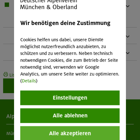
1 x
Bei Übernachtung: Hüttenschlafsack,
Waschzeug
Und kleines Handtuch
Wir benötigen deine Zustimmung
1 x
Papiertütchen zum Kräutersammeln
Cookies helfen uns dabei, unsere Dienste
möglichst nutzerfreundlich anzubieten, zu
1 x
Taschenmesser und Schneidebrettchen
schützen und zu verbessern. Neben technisch
notwendigen Cookies, die zum Betrieb der Seite
notwendig sind, verwenden wir Google
Analytics, um unsere Seite weiter zu optimieren.
Liste drucken
(
Details
)
Weiter zur Buchung
Einstellungen
Alle ablehnen
Alpenverein
Alle akzeptieren
München & Oberland