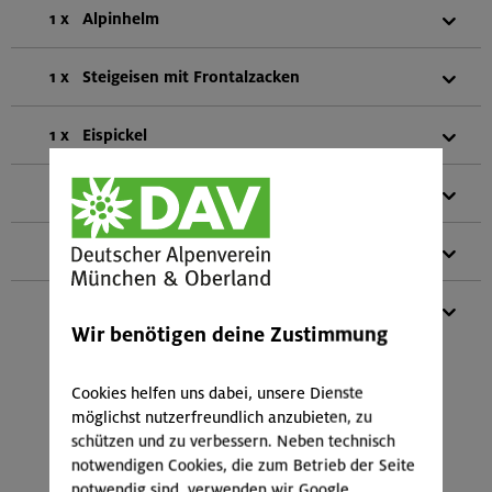
1 x
Alpinhelm
1 x
Steigeisen mit Frontalzacken
1 x
Eispickel
1 x
Eisschraube
1 x
Teleskopstöcke
1 x
Gletscher-Set
Wir benötigen deine Zustimmung
(bestehend aus:
2 HMS-Schraubkarabiner
1 HMS-SafeBiner
Cookies helfen uns dabei, unsere Dienste
4 Normalkarabiner
möglichst nutzerfreundlich anzubieten, zu
2 Schlingen vernäht (2x 120 cm)
schützen und zu verbessern. Neben technisch
1 Kurzprusik (vernäht 30 cm)
notwendigen Cookies, die zum Betrieb der Seite
2 Reepschnüre (2,0 und 4,0 m Länge)
notwendig sind, verwenden wir Google