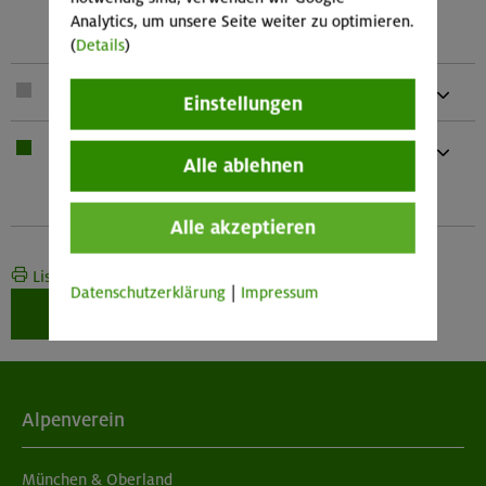
1 Rolle mit Rücklaufsperre und 1
Analytics, um unsere Seite weiter zu optimieren.
Seilklemme)
(
Details
)
1 x
Seil
Einstellungen
1 x
Bei Übernachtung: Hüttenschlafsack,
Alle ablehnen
Waschzeug
Und kleines Handtuch
Alle akzeptieren
Liste drucken
Datenschutzerklärung
|
Impressum
Weiter zur Buchung
Alpenverein
München & Oberland