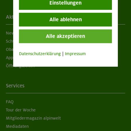
Einstellungen
Aktuelles
Alle ablehnen
Newsletter
Alle akzeptieren
Schwarzes Brett
Obacht geben!
Datenschutzerklärung
|
Impressum
App "Mein DAV+"
Öffnungszeiten
Services
FAQ
Tour der Woche
Mitgliedermagazin alpinwelt
Mediadaten