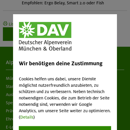
Empfohlen: Ergo Belay, Smart 2.0 oder Fish
Liste drucken
Weiter zur Buchung
Alpenverein
Wir benötigen deine Zustimmung
München & Oberland
Cookies helfen uns dabei, unsere Dienste
möglichst nutzerfreundlich anzubieten, zu
Standorte
schützen und zu verbessern. Neben technisch
Ausbildung & Jobs
notwendigen Cookies, die zum Betrieb der Seite
Spenden
notwendig sind, verwenden wir Google
Prävention sexualisierter Gewalt
Analytics, um unsere Seite weiter zu optimieren.
(
Details
)
Ehrenamtsbörse
E-Learning