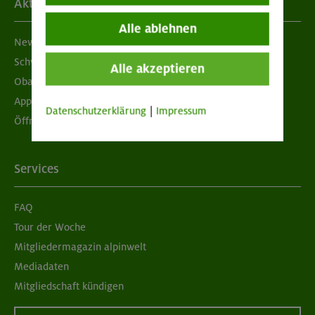
Aktuelles
Alle ablehnen
Newsletter
Schwarzes Brett
Alle akzeptieren
Obacht geben!
App "Mein DAV+"
Datenschutzerklärung
|
Impressum
Öffnungszeiten
Services
FAQ
Tour der Woche
Mitgliedermagazin alpinwelt
Mediadaten
Mitgliedschaft kündigen