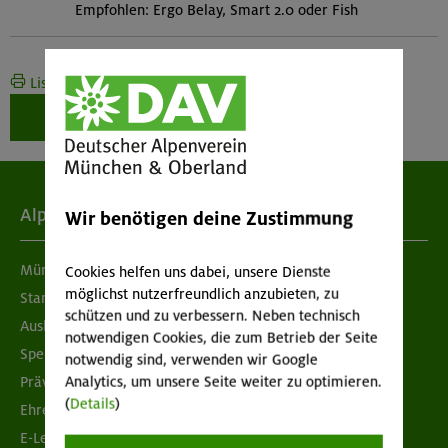
Empfohlen: Ergo Belay, Smart 2.0 oder Fish
Liste drucken
Weiter zur Buchung
Alpenverein
Wir benötigen deine Zustimmung
München & Oberland
Cookies helfen uns dabei, unsere Dienste
möglichst nutzerfreundlich anzubieten, zu
Standorte
schützen und zu verbessern. Neben technisch
Ausbildung & Jobs
notwendigen Cookies, die zum Betrieb der Seite
Spenden
notwendig sind, verwenden wir Google
Prävention sexualisierter Gewalt
Analytics, um unsere Seite weiter zu optimieren.
(
Details
)
Ehrenamtsbörse
E-Learning