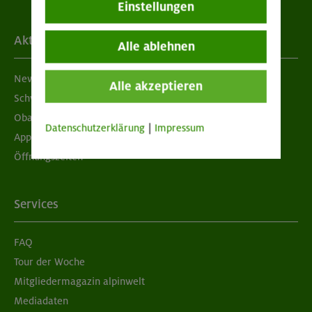
Einstellungen
Aktuelles
Alle ablehnen
Newsletter
Alle akzeptieren
Schwarzes Brett
Obacht geben!
Datenschutzerklärung
|
Impressum
App "Mein DAV+"
Öffnungszeiten
Services
FAQ
Tour der Woche
Mitgliedermagazin alpinwelt
Mediadaten