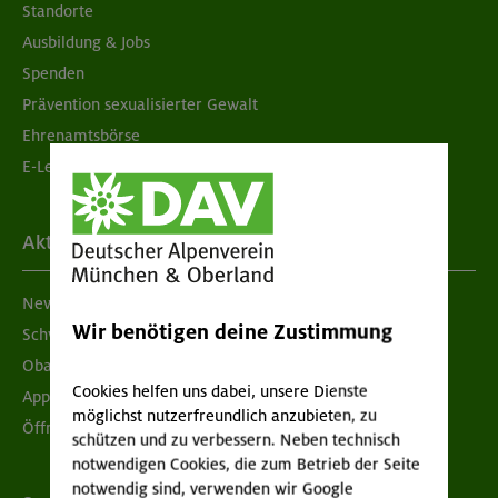
Standorte
Ausbildung & Jobs
Spenden
Prävention sexualisierter Gewalt
Ehrenamtsbörse
E-Learning
Aktuelles
Newsletter
Wir benötigen deine Zustimmung
Schwarzes Brett
Obacht geben!
Cookies helfen uns dabei, unsere Dienste
App "Mein DAV+"
möglichst nutzerfreundlich anzubieten, zu
Öffnungszeiten
schützen und zu verbessern. Neben technisch
notwendigen Cookies, die zum Betrieb der Seite
notwendig sind, verwenden wir Google