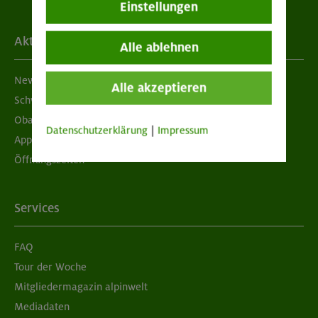
Einstellungen
Aktuelles
Alle ablehnen
Newsletter
Alle akzeptieren
Schwarzes Brett
Obacht geben!
Datenschutzerklärung
|
Impressum
App "Mein DAV+"
Öffnungszeiten
Services
FAQ
Tour der Woche
Mitgliedermagazin alpinwelt
Mediadaten