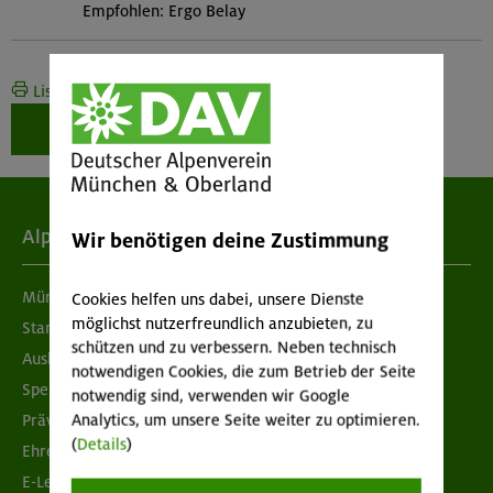
Empfohlen: Ergo Belay
Liste drucken
Weiter zur Buchung
Alpenverein
Wir benötigen deine Zustimmung
München & Oberland
Cookies helfen uns dabei, unsere Dienste
möglichst nutzerfreundlich anzubieten, zu
Standorte
schützen und zu verbessern. Neben technisch
Ausbildung & Jobs
notwendigen Cookies, die zum Betrieb der Seite
Spenden
notwendig sind, verwenden wir Google
Prävention sexualisierter Gewalt
Analytics, um unsere Seite weiter zu optimieren.
(
Details
)
Ehrenamtsbörse
E-Learning