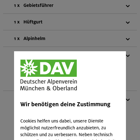
1 x
Gebietsführer
1 x
Hüftgurt
1 x
Alpinhelm
1 x
Klemmkeil-Set
(bestehend aus:
5 Klemmkeilen mit verschiedenen Größen
1 Klemmkeilentferner
1 Karabiner)
1 x
Kletterbasisset
Wir benötigen deine Zustimmung
(bestehend aus:
1 Sicherungs- und Abseilgerät mit
Plattenfunktion
Cookies helfen uns dabei, unsere Dienste
4 HMS-Schraubkarabiner
möglichst nutzerfreundlich anzubieten, zu
1 HMS-SafeBiner
schützen und zu verbessern. Neben technisch