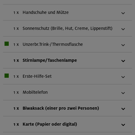
1 x
Handschuhe und Mütze
1 x
Sonnenschutz (Brille, Hut, Creme, Lippenstift)
1 x
Unzerbr.Trink-/Thermosflasche
1 x
Stirnlampe/Taschenlampe
1 x
Erste-Hilfe-Set
1 x
Mobiltelefon
1 x
Biwaksack (einer pro zwei Personen)
1 x
Karte (Papier oder digital)