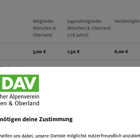
Mitglieder
Jugendmitglieder
Nichtmitgli
München &
München & Oberland
Oberland
(<18 Jahre)
3,00 €
1,50 €
6,00 €
Überhose)
-
-
-
e
-
-
-
 Hut, Creme,
-
-
-
enötigen deine Zustimmung
sflasche
-
-
-
helfen uns dabei, unsere Dienste möglichst nutzerfreundlich anzubie