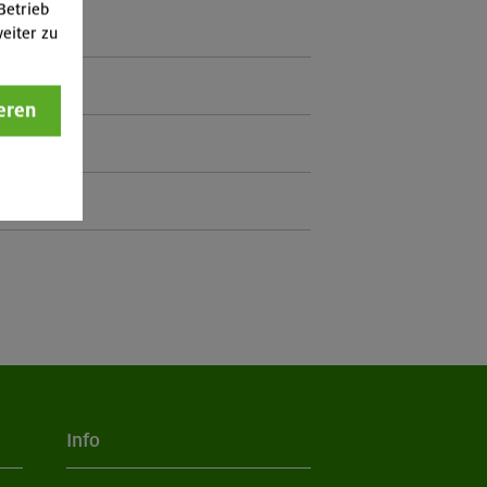
Betrieb
eiter zu
eren
Info