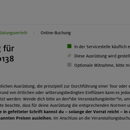
üstungsverleih
Online-Buchung
 für
In der Servicestelle käuflich 
0138
Diese Ausrüstung wird gestell
Optionale Mitnahme, bitte mi
önlichen Ausrüstung, die prinzipiell zur Durchführung einer Tour oder
grund von örtlichen oder witterungsbedingten Einflüssen kann es jedo
zt werden: Wende dich bitte an den*die Veranstaltungsleiter*in, um
itte beachte, dass für deine Ausrüstung die entsprechenden Normen 
 in gefetteter Schrift kannst du – solange der Vorrat reicht – in
nnten Preisen ausleihen.
Im Anschluss an die Veranstaltungsbuchu