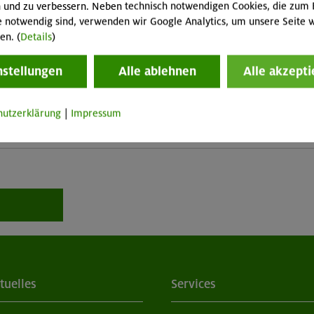
ennen-LVS-
4,00 €
2,00 €
8,00 €
 und zu verbessern. Neben technisch notwendigen Cookies, die zum 
e notwendig sind, verwenden wir Google Analytics, um unsere Seite w
en. (
Details
)
2,00 €
1,00 €
4,00 €
nstellungen
Alle ablehnen
Alle akzepti
2,00 €
1,00 €
4,00 €
hutzerklärung
|
Impressum
2,00 €
1,00 €
4,00 €
tuelles
Services