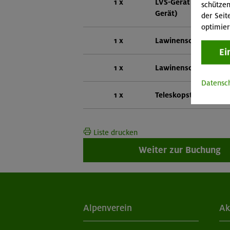
1 x
LVS-Gerät (Mehrant
schützen
Gerät)
der Seit
optimier
1 x
Lawinenschaufel
Ei
1 x
Lawinensonde
Datensc
1 x
Teleskopstöcke
Liste drucken
Weiter zur Buchung
Alpenverein
Ak