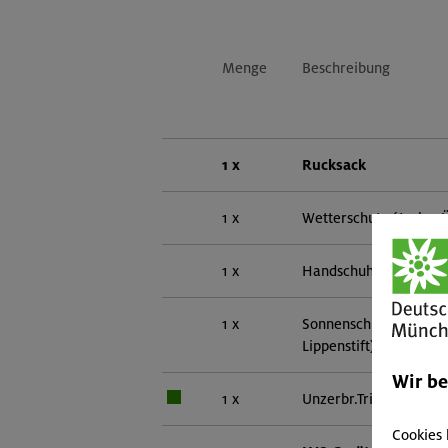
Menge
Beschreibung
1 x
Rucksack
1 x
Wetterschutz (Jacke, 
1 x
Handschuhe und Mütz
1 x
Sonnenschutz (Brille,
Lippenstift)
Wir b
1 x
Unzerbr.Trink-/Thermo
Cookies 