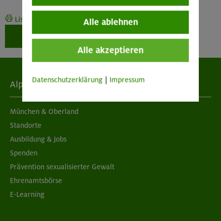
Liste drucken
Alle ablehnen
Weiter zur Buchung
Alle akzeptieren
Datenschutzerklärung
|
Impressum
Alpenverein
München & Oberland
Standorte
Ausbildung & Jobs
Spenden
Prävention sexualisierter Gewalt
Ehrenamtsbörse
E-Learning