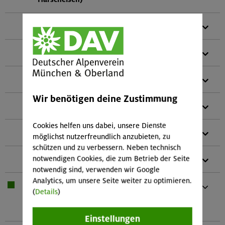
1 x
LVS-Gerät (Mehrantennen-LVS-Gerät)
1 x
Lawinenschaufel
1 x
Lawinensonde
Wir benötigen deine Zustimmung
1 x
Skitourenschuhe
Cookies helfen uns dabei, unsere Dienste
1 x
Teleskopstöcke
möglichst nutzerfreundlich anzubieten, zu
schützen und zu verbessern. Neben technisch
notwendigen Cookies, die zum Betrieb der Seite
1 x
Skitourenhelm (empfohlen)
notwendig sind, verwenden wir Google
Analytics, um unsere Seite weiter zu optimieren.
1 x
Bei Übernachtung: Hüttenschlafsack,
(
Details
)
Waschzeug
Und kleines Handtuch
Einstellungen