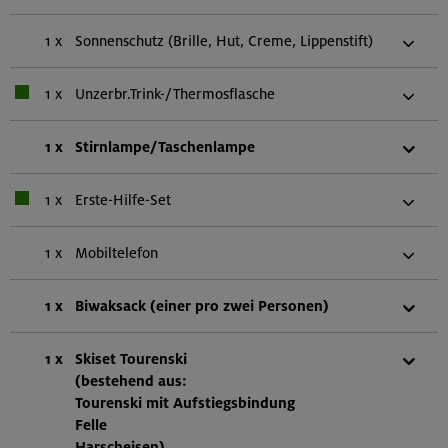
1 x
Sonnenschutz (Brille, Hut, Creme, Lippenstift)
1 x
Unzerbr.Trink-/Thermosflasche
1 x
Stirnlampe/Taschenlampe
1 x
Erste-Hilfe-Set
1 x
Mobiltelefon
1 x
Biwaksack (einer pro zwei Personen)
1 x
Skiset Tourenski
(bestehend aus:
Tourenski mit Aufstiegsbindung
Felle
Harscheisen)